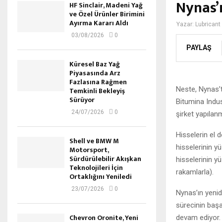
Nynas’ı
HF Sinclair, Madeni Yağ
ve Özel Ürünler Birimini
Ayırma Kararı Aldı
Yazar:
Lubricant
03/08/2026
0
PAYLAŞ
Küresel Baz Yağ
Piyasasında Arz
Fazlasına Rağmen
Neste, Nynas’t
Temkinli Bekleyiş
Sürüyor
Bitumina Indus
24/07/2026
0
şirket yapılan
Hisselerin el 
Shell ve BMW M
hisselerinin y
Motorsport,
Sürdürülebilir Akışkan
hisselerinin y
Teknolojileri İçin
rakamlarla).
Ortaklığını Yeniledi
23/07/2026
0
Nynas’ın yenid
sürecinin başa
Chevron Oronite, Yeni
devam ediyor.