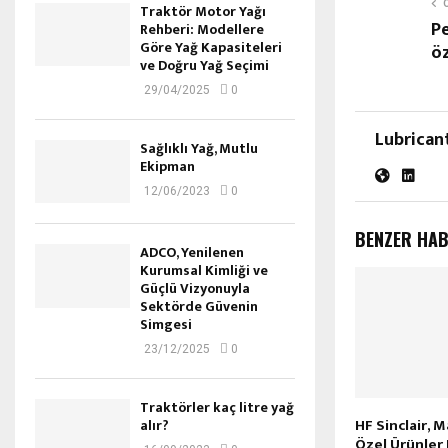
Traktör Motor Yağı
Pe
Rehberi: Modellere
Göre Yağ Kapasiteleri
öz
ve Doğru Yağ Seçimi
29/04/2025
0
Lubrican
Sağlıklı Yağ, Mutlu
Ekipman
12/06/2023
0
BENZER HA
ADCO, Yenilenen
Kurumsal Kimliği ve
Güçlü Vizyonuyla
Sektörde Güvenin
Simgesi
23/12/2025
0
Traktörler kaç litre yağ
HF Sinclair, 
alır?
Özel Ürünler 