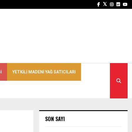
Facebook
Twitter
Instagra
Linked
Yo
I
YETKILI MADENI YAĞ SATICILARI
SON SAYI