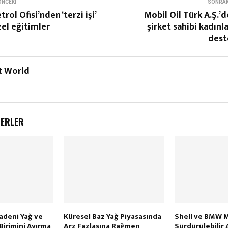
ÖNCEKI
SONRAK
trol Ofisi’nden ‘terzi işi’
Mobil Oil Türk A.Ş.’
el eğitimler
şirket sahibi kadınl
dest
t World
BERLER
Madeni Yağ ve
Küresel Baz Yağ Piyasasında
Shell ve BMW 
Birimini Ayırma
Arz Fazlasına Rağmen
Sürdürülebilir 