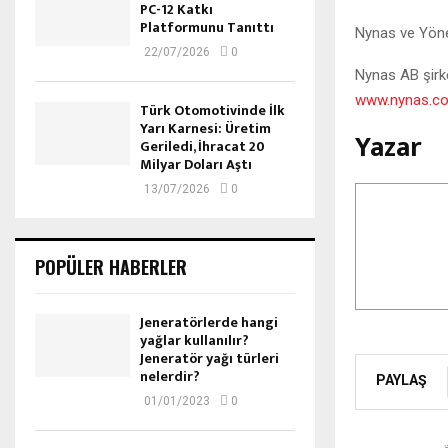
PC-12 Katkı
Platformunu Tanıttı
Nynas ve Yönet
22/07/2026
0
Nynas AB şirke
www.nynas.co
Türk Otomotivinde İlk
Yarı Karnesi: Üretim
Yazar
Geriledi, İhracat 20
Milyar Doları Aştı
13/07/2026
0
POPÜLER HABERLER
Jeneratörlerde hangi
yağlar kullanılır?
Jeneratör yağı türleri
nelerdir?
PAYLAŞ
01/01/2023
0