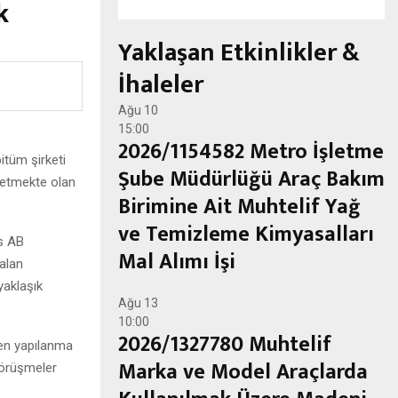
k
Yaklaşan Etkinlikler &
İhaleler
Ağu
10
15:00
2026/1154582 Metro İşletme
itüm şirketi
Şube Müdürlüğü Araç Bakım
m etmekte olan
Birimine Ait Muhtelif Yağ
ve Temizleme Kimyasalları
as AB
Mal Alımı İşi
kalan
yaklaşık
Ağu
13
10:00
2026/1327780 Muhtelif
den yapılanma
Marka ve Model Araçlarda
 görüşmeler