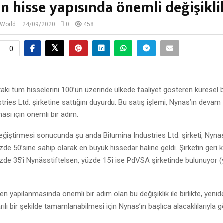
n hisse yapısında önemli değişikli
 World
24/09/2020
0
458
0
aki tüm hisselerini 100’ün üzerinde ülkede faaliyet gösteren küresel b
tries Ltd. şirketine sattığını duyurdu. Bu satış işlemi, Nynas’ın deva
ması için önemli bir adım.
değiştirmesi sonucunda şu anda Bitumina Industries Ltd. şirketi, Nyn
üzde 50’sine sahip olarak en büyük hissedar haline geldi. Şirketin geri 
üzde 35’i Nynässtiftelsen, yüzde 15’i ise PdVSA şirketinde bulunuyor (
en yapılanmasında önemli bir adım olan bu değişiklik ile birlikte, yeni
rılı bir şekilde tamamlanabilmesi için Nynas’ın başlıca alacaklılarıyla