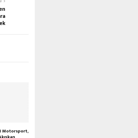
I
den
ara
ek
M Motorsport,
Akışkan