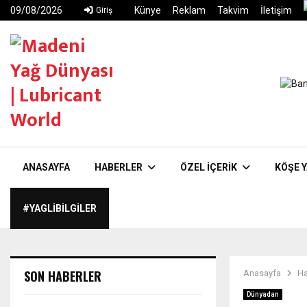
09/08/2026
Künye
Reklam
Takvim
İletişim
Giriş
ANASAYFA
HABERLER
ÖZEL İÇERIK
KÖŞE Y
#YAGLIBILGILER
SON HABERLER
Anasayfa
Ha
Dünyadan