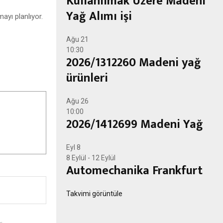
Kullanılmak Üzere Madeni
Yağ Alımı işi
ayı planlıyor.
Ağu
21
10:30
2026/1312260 Madeni yağ
ürünleri
Ağu
26
10:00
2026/1412699 Madeni Yağ
Eyl
8
8 Eylül
-
12 Eylül
Automechanika Frankfurt
Takvimi görüntüle