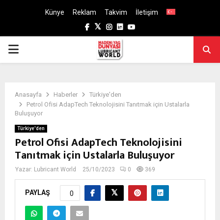
Künye
Reklam
Takvim
İletişim
Facebook
Twitter
Instagram
Linkedin
Youtube
PRIMARY
MENU
Anasayfa
Haberler
Türkiye'den
Petrol Ofisi AdapTech Teknolojisini Tanıtmak için Ustalarla
Buluşuyor
Türkiye'den
Petrol Ofisi AdapTech Teknolojisini
Tanıtmak için Ustalarla Buluşuyor
Yazar:
Lubricant World
25/10/2023
0
369
PAYLAŞ
0