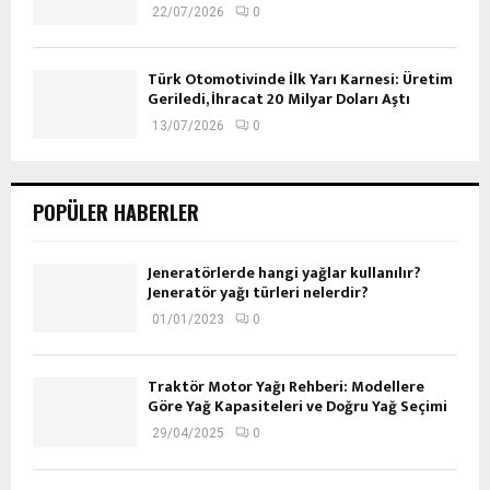
22/07/2026
0
Türk Otomotivinde İlk Yarı Karnesi: Üretim
Geriledi, İhracat 20 Milyar Doları Aştı
13/07/2026
0
POPÜLER HABERLER
Jeneratörlerde hangi yağlar kullanılır?
Jeneratör yağı türleri nelerdir?
01/01/2023
0
Traktör Motor Yağı Rehberi: Modellere
Göre Yağ Kapasiteleri ve Doğru Yağ Seçimi
29/04/2025
0