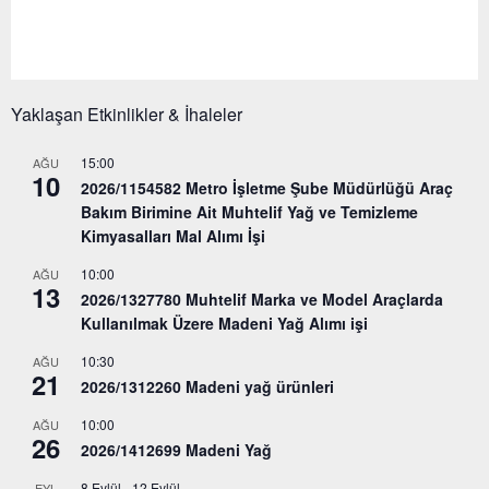
Yaklaşan Etkinlikler & İhaleler
15:00
AĞU
10
2026/1154582 Metro İşletme Şube Müdürlüğü Araç
Bakım Birimine Ait Muhtelif Yağ ve Temizleme
Kimyasalları Mal Alımı İşi
10:00
AĞU
13
2026/1327780 Muhtelif Marka ve Model Araçlarda
Kullanılmak Üzere Madeni Yağ Alımı işi
10:30
AĞU
21
2026/1312260 Madeni yağ ürünleri
10:00
AĞU
26
2026/1412699 Madeni Yağ
8 Eylül
-
12 Eylül
EYL