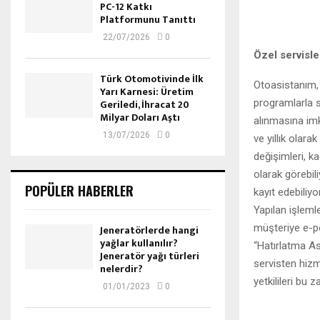
PC-12 Katkı
Platformunu Tanıttı
22/07/2026
0
Özel servisler
Türk Otomotivinde İlk
Otoasistanım, 
Yarı Karnesi: Üretim
programlarla s
Geriledi, İhracat 20
Milyar Doları Aştı
alınmasına imk
13/07/2026
0
ve yıllık olarak
değişimleri, k
olarak görebili
POPÜLER HABERLER
kayıt edebiliyo
Yapılan işlemler
müşteriye e-p
Jeneratörlerde hangi
yağlar kullanılır?
“Hatırlatma As
Jeneratör yağı türleri
servisten hizm
nelerdir?
yetkilileri bu 
01/01/2023
0