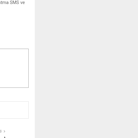
rlatma SMS ve
I