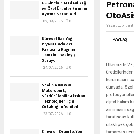
Petrona
HF Sinclair, Madeni Yağ
ve Özel Ürünler Birimini
OtoAsi
Ayırma Kararı Aldı
03/08/2026
0
Yazar:
Lubricant
Küresel Baz Yağ
PAYLAŞ
Piyasasında Arz
Fazlasına Rağmen
Temkinli Bekleyiş
Sürüyor
Ülkemizde 27 y
24/07/2026
0
üreticilerinden
kurulmasını sa
Shell ve BMW M
dünyada, özel 
Motorsport,
profesyonelle
Sürdürülebilir Akışkan
Teknolojileri İçin
dijital bakım 
Ortaklığını Yeniledi
alınmasını sa
23/07/2026
0
tarafından kul
ufaklı pek çok
Chevron Oronite, Yeni
tamamen ücrets