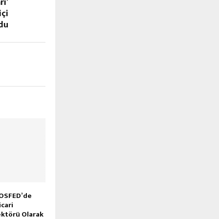
rı’
içi
ldu
TOSFED’de
cari
ektörü Olarak