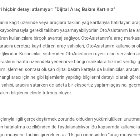
i hiçbir detayı atlamıyor: “Dijital Araç Bakım Kartınız”
ını kağıt üzerinde veya araçlara takılan yağ kartlarıyla hatırlayan araç
aybolmasıyla gerekli takibatı yapamayabiliyorlar. OtoAsistanım ise ar
üren kullanıcılara birçok avantaj sağlıyor. OtoAsistanım’a araç markas
 aracını ücretsiz kayıt ettiren araç sahipleri, OtoAsistanım kullanıcısı o
ağlıyorlar. Kullanıcılar, sistemden OtoAsistanım üyesı olan servisleri a
islerin harita üzerindeki yerlerini ve hangi markalara hizmet verdiği gib
kım işlemleri sonrası oluşan dijital bakım kartıyla da kullanıcılar, aracın
ngi aracı için ne gibi işlemlerin yapıldığı bilgilerini detaylı olarak görebi
ç sahibi, aracını satarken de adeta bir ekspertiz yaptırmışçasına, geçm
akım bilgilerini elinde tutmuş oluyor.
raçlarıyla ilgili gerçekleştirmek zorunda oldukları yükümlülükleri unut
n hatırlatma özelliğinden de faydalanabiliyor. Bu kapsamda kullanıcıla
 için muayene tarihini girerek en az 15 gün öncesinden “araç muayenes