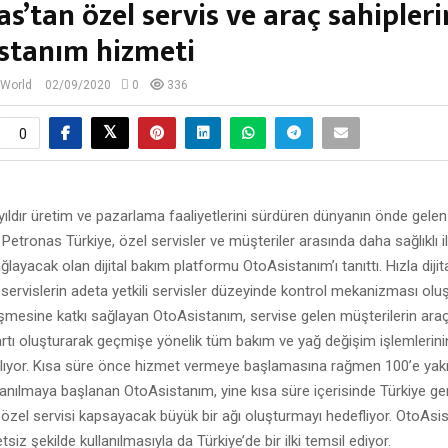
s’tan özel servis ve araç sahipler
stanım hizmeti
 World
02/09/2020
0
336
0
ıldır üretim ve pazarlama faaliyetlerini sürdüren dünyanın önde gele
 Petronas Türkiye, özel servisler ve müşteriler arasında daha sağlıklı ili
ğlayacak olan dijital bakım platformu OtoAsistanım’ı tanıttı. Hızla dijit
servislerin adeta yetkili servisler düzeyinde kontrol mekanizması olu
şmesine katkı sağlayan OtoAsistanım, servise gelen müşterilerin ara
kartı oluşturarak geçmişe yönelik tüm bakım ve yağ değişim işlemlerinin
ğlıyor. Kısa süre önce hizmet vermeye başlamasına rağmen 100’e yakı
lanılmaya başlanan OtoAsistanım, yine kısa süre içerisinde Türkiye gene
 özel servisi kapsayacak büyük bir ağı oluşturmayı hedefliyor. OtoAsi
iz şekilde kullanılmasıyla da Türkiye’de bir ilki temsil ediyor.