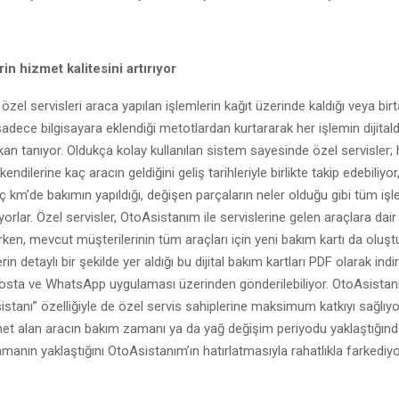
in hizmet kalitesini artırıyor
özel servisleri araca yapılan işlemlerin kağıt üzerinde kaldığı veya bir
adece bilgisayara eklendiği metotlardan kurtararak her işlemin dijitald
an tanıyor. Oldukça kolay kullanılan sistem sayesinde özel servisler; ha
 kendilerine kaç aracın geldiğini geliş tarihleriyle birlikte takip edebiliyor
aç km’de bakımın yapıldığı, değişen parçaların neler olduğu gibi tüm işle
yorlar. Özel servisler, OtoAsistanım ile servislerine gelen araçlara dair
rken, mevcut müşterilerinin tüm araçları için yeni bakım kartı da oluştu
in detaylı bir şekilde yer aldığı bu dijital bakım kartları PDF olarak indiri
osta ve WhatsApp uygulaması üzerinden gönderilebiliyor. OtoAsistan
istanı” özelliğiyle de özel servis sahiplerine maksimum katkıyı sağlıy
et alan aracın bakım zamanı ya da yağ değişim periyodu yaklaştığınd
zamanın yaklaştığını OtoAsistanım’ın hatırlatmasıyla rahatlıkla farkediyo