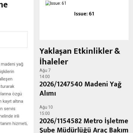
ine
Issue: 61
Yaklaşan Etkinlikler &
İhaleler
n madeni yağ
Ağu
7
şkilerin
14:00
alleşen
2026/1247540 Madeni Yağ
şturarak
Alımı
çlarına özgü
 kayıt altına
Ağu
10
n servis
15:00
linde irili
2026/1154582 Metro İşletme
stanım hizmeti,
Şube Müdürlüğü Araç Bakım