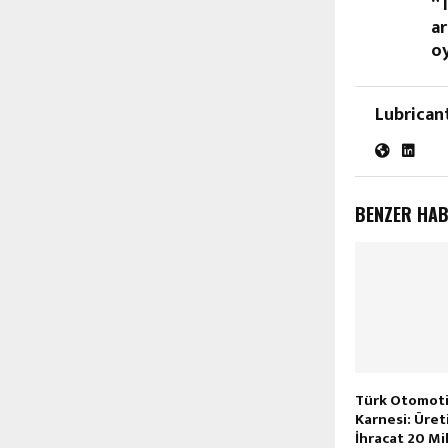
“T
ar
o
Lubrican
BENZER HA
Türk Otomotiv
Karnesi: Üret
İhracat 20 Mil