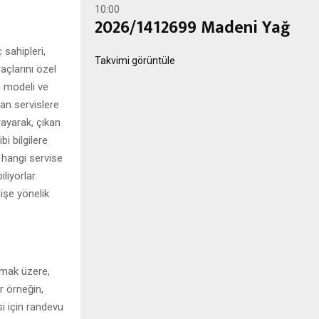
10:00
2026/1412699 Madeni Yağ
 sahipleri,
Takvimi görüntüle
açlarını özel
ı modeli ve
lan servislere
rayarak, çıkan
i bilgilere
ı hangi servise
liyorlar.
işe yönelik
mamak üzere,
r örneğin,
i için randevu