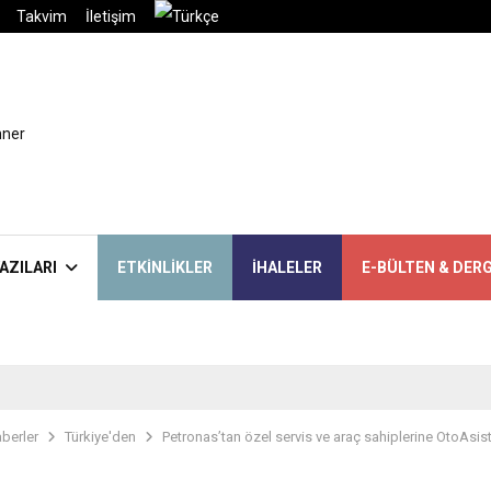
Takvim
İletişim
AZILARI
ETKINLIKLER
İHALELER
E-BÜLTEN & DERG
berler
Türkiye'den
Petronas’tan özel servis ve araç sahiplerine OtoAsis