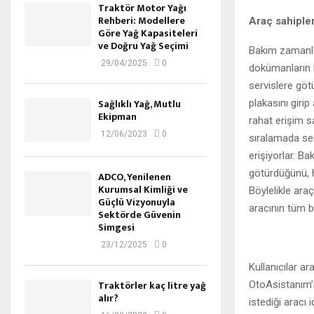
Traktör Motor Yağı
Rehberi: Modellere
Araç sahipler
Göre Yağ Kapasiteleri
ve Doğru Yağ Seçimi
Bakım zamanlar
29/04/2025
0
dokümanların k
servislere göt
Sağlıklı Yağ, Mutlu
plakasını girip
Ekipman
rahat erişim s
12/06/2023
0
sıralamada serv
erişiyorlar. Ba
götürdüğünü, ha
ADCO, Yenilenen
Kurumsal Kimliği ve
Böylelikle ara
Güçlü Vizyonuyla
aracının tüm b
Sektörde Güvenin
Simgesi
23/12/2025
0
Kullanıcılar a
Traktörler kaç litre yağ
OtoAsistanım’ı
alır?
istediği aracı