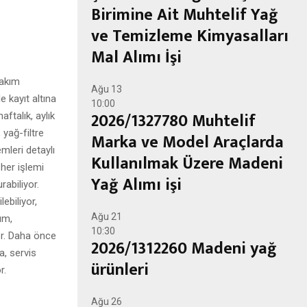
Birimine Ait Muhtelif Yağ
ve Temizleme Kimyasalları
Mal Alımı İşi
takım
Ağu
13
e kayıt altına
10:00
2026/1327780 Muhtelif
ftalık, aylık
, yağ-filtre
Marka ve Model Araçlarda
mleri detaylı
Kullanılmak Üzere Madeni
 her işlemi
Yağ Alımı işi
rabiliyor.
lebiliyor,
Ağu
21
ım,
10:30
or. Daha önce
2026/1312260 Madeni yağ
a, servis
ürünleri
r.
Ağu
26