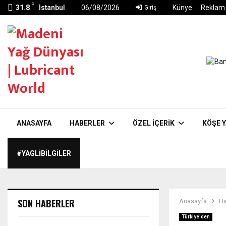
C
31.8
İstanbul
06/08/2026
Künye
Reklam
Giriş
ANASAYFA
HABERLER
ÖZEL İÇERIK
KÖŞE Y
#YAGLIBILGILER
SON HABERLER
Anasayfa
Ha
Türkiye'den