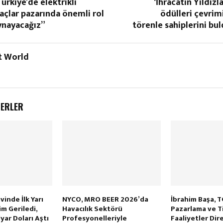
ürkiye’de elektrikli
‘İhracatın Yıldızla
açlar pazarında önemli rol
ödülleri çevrim
ynayacağız”
törenle sahiplerini bu
t World
BERLER
inde İlk Yarı
NYCO, MRO BEER 2026’da
İbrahim Başa, 
im Geriledi,
Havacılık Sektörü
Pazarlama ve Ti
yar Doları Aştı
Profesyonelleriyle
Faaliyetler Dir