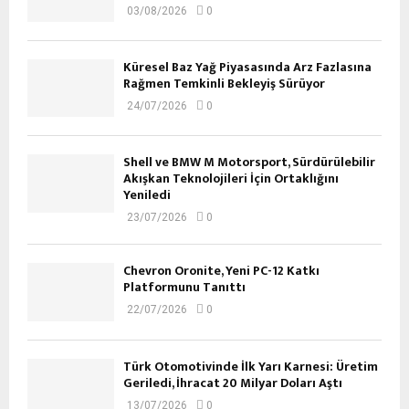
03/08/2026
0
Küresel Baz Yağ Piyasasında Arz Fazlasına
Rağmen Temkinli Bekleyiş Sürüyor
24/07/2026
0
Shell ve BMW M Motorsport, Sürdürülebilir
Akışkan Teknolojileri İçin Ortaklığını
Yeniledi
23/07/2026
0
Chevron Oronite, Yeni PC-12 Katkı
Platformunu Tanıttı
22/07/2026
0
Türk Otomotivinde İlk Yarı Karnesi: Üretim
Geriledi, İhracat 20 Milyar Doları Aştı
13/07/2026
0