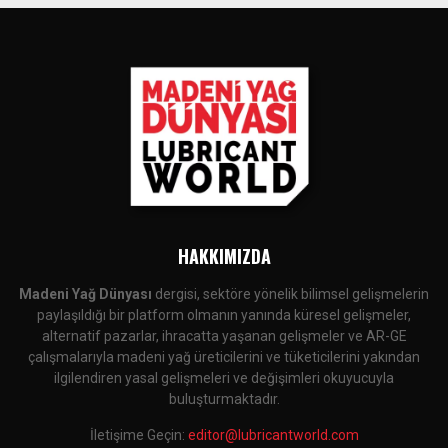
HAKKIMIZDA
Madeni Yağ Dünyası
dergisi, sektöre yönelik bilimsel gelişmelerin
paylaşıldığı bir platform olmanın yanında küresel gelişmeler,
alternatif pazarlar, ihracatta yaşanan gelişmeler ve AR-GE
çalışmalarıyla madeni yağ üreticilerini ve tüketicilerini yakından
ilgilendiren yasal gelişmeleri ve değişimleri okuyucuyla
buluşturmaktadır.
İletişime Geçin:
editor@lubricantworld.com