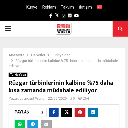
Künye
Reklam
Takvim
İletişim
Facebook
Twitter
Instagram
Linkedin
Youtube
PRIMARY
MENU
Anasayfa
Haberler
Türkiye'den
Rüzgar türbinlerinin kalbine %75 daha kısa zamanda müdahale
ediliyor
Türkiye'den
Rüzgar türbinlerinin kalbine %75 daha
kısa zamanda müdahale ediliyor
Yazar:
Lubricant World
22/06/2020
0
264
PAYLAŞ
0