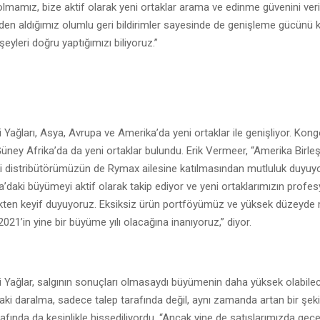
olmamız, bize aktif olarak yeni ortaklar arama ve edinme güvenini veri
den aldığımız olumlu geri bildirimler sayesinde de genişleme gücünü
şeyleri doğru yaptığımızı biliyoruz.”
ağları, Asya, Avrupa ve Amerika’da yeni ortaklar ile genişliyor. Kon
Güney Afrika’da da yeni ortaklar bulundu. Erik Vermeer, “Amerika Birleş
eki distribütörümüzün de Rymax ailesine katılmasından mutluluk duyuy
daki büyümeyi aktif olarak takip ediyor ve yeni ortaklarımızın profesy
ten keyif duyuyoruz. Eksiksiz ürün portföyümüz ve yüksek düzeyde 
021’in yine bir büyüme yılı olacağına inanıyoruz,” diyor.
Yağlar, salgının sonuçları olmasaydı büyümenin daha yüksek olabilec
aki daralma, sadece talep tarafında değil, aynı zamanda artan bir şeki
arafında da kesinlikle hissediliyordu. “Ancak yine de satışlarımızda geçe