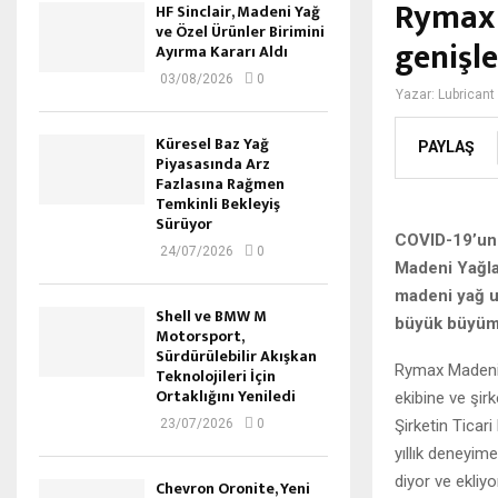
Rymax 
HF Sinclair, Madeni Yağ
ve Özel Ürünler Birimini
genişle
Ayırma Kararı Aldı
03/08/2026
0
Yazar:
Lubricant
Küresel Baz Yağ
PAYLAŞ
Piyasasında Arz
Fazlasına Rağmen
Temkinli Bekleyiş
Sürüyor
COVID-19’un 
24/07/2026
0
Madeni Yağlar
madeni yağ u
Shell ve BMW M
büyük büyüme
Motorsport,
Sürdürülebilir Akışkan
Rymax Madeni Y
Teknolojileri İçin
Ortaklığını Yeniledi
ekibine ve şir
Şirketin Ticar
23/07/2026
0
yıllık deneyim
diyor ve ekliy
Chevron Oronite, Yeni