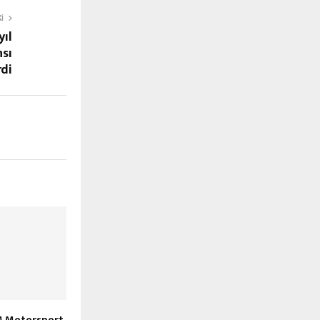
I
yıl
nsı
rdi
M Motorsport,