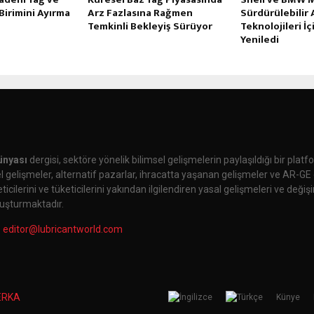
Birimini Ayırma
Arz Fazlasına Rağmen
Sürdürülebilir 
Temkinli Bekleyiş Sürüyor
Teknolojileri İç
Yeniledi
ünyası
dergisi, sektöre yönelik bilimsel gelişmelerin paylaşıldığı bir plat
 gelişmeler, alternatif pazarlar, ihracatta yaşanan gelişmeler ve AR-GE 
cilerini ve tüketicilerini yakından ilgilendiren yasal gelişmeleri ve değiş
uşturmaktadır.
:
editor@lubricantworld.com
ERKA
Künye