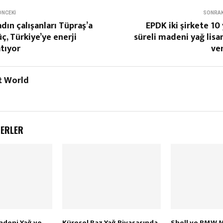
ÖNCEKI
SONRAK
dın çalışanları Tüpraş’a
EPDK iki şirkete 10 
ç, Türkiye’ye enerji
süreli madeni yağ lisa
tıyor
ve
t World
BERLER
Madeni Yağ ve
Küresel Baz Yağ Piyasasında
Shell ve BMW 