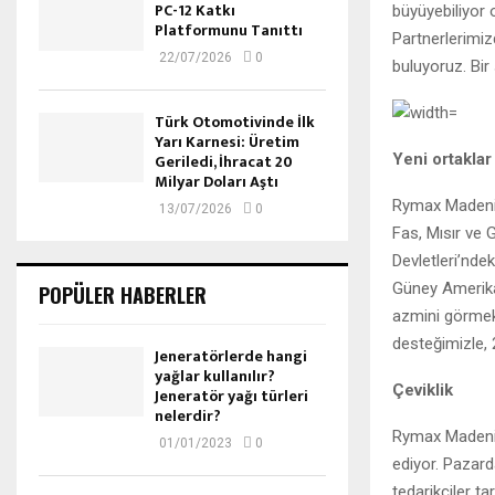
PC-12 Katkı
büyüyebiliyor 
Platformunu Tanıttı
Partnerlerimiz
22/07/2026
0
buluyoruz. Bir 
Türk Otomotivinde İlk
Yarı Karnesi: Üretim
Yeni ortaklar
Geriledi, İhracat 20
Milyar Doları Aştı
Rymax Madeni Y
13/07/2026
0
Fas, Mısır ve 
Devletleri’nd
Güney Amerika’
POPÜLER HABERLER
azmini görmek
desteğimizle, 2
Jeneratörlerde hangi
yağlar kullanılır?
Çeviklik
Jeneratör yağı türleri
nelerdir?
Rymax Madeni 
01/01/2023
0
ediyor. Pazard
tedarikçiler t