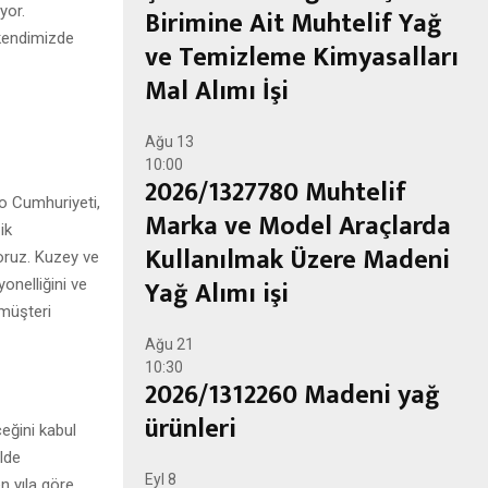
yor.
Birimine Ait Muhtelif Yağ
 kendimizde
ve Temizleme Kimyasalları
Mal Alımı İşi
Ağu
13
10:00
2026/1327780 Muhtelif
go Cumhuriyeti,
Marka ve Model Araçlarda
ik
Kullanılmak Üzere Madeni
oruz. Kuzey ve
Yağ Alımı işi
onelliğini ve
müşteri
Ağu
21
10:30
2026/1312260 Madeni yağ
ürünleri
eğini kabul
lde
Eyl
8
n yıla göre