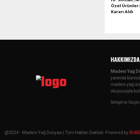
Özel Ürünler 
Kararı Aldı
HAKKIMIZDA
Madeni Yağ D
yanında küresel
madeni yağ üreti
okuyucuyla bul
İletişime Geçin
@2024 - Madeni Yağ Dünyası | Tüm Hakları Saklıdır. Powered by
BUB