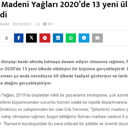
Madeni Yağları 2020’de 13 yeni ü
di
 World
09/03/2021
0
591
0
dünyayı baskı altında tutmaya devam ediyor olmasına rağmen,
ı 2020’de 13 yeni ülkede etkileyici bir büyüme gerçekleştirdi. 
zmanı şu anda neredeyse 60 ülkede faaliyet gösteriyor ve tarih
 atağını gerçekleştiriyor.
ağları, 2019’da başlatılan etkili bir pazarlama stratejisine, çok azimli
ketlerin büyümesinden sorumlu hizmet odaklı bir lojistik departmanına 
i Direktörü ve sahiplerinden biri olan Erik Vermeer, “Şirketimiz madeni 
e sahip olmasına rağmen, bugün bildiğimiz Rymax markası sadece 6 yıl
or: “Rymax’ın kuruluşundan bu yana istikrarlı bir şekilde ve önemli ölçü