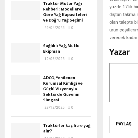
Traktör Motor Yağı
yüzde 17’lik b
Rehberi: Modellere
Göre Yağ Kapasiteleri
dıştan takma m
ve Doğru Yağ Seçimi
olan talepte b
29/04/2025
0
ürün çeşitleri
verecek kadar 
Sağlıklı Yağ, Mutlu
Yazar
Ekipman
12/06/2023
0
ADCO, Yenilenen
Kurumsal Kimliği ve
Güçlü Vizyonuyla
Sektörde Güvenin
Simgesi
23/12/2025
0
PAYLAŞ
Traktörler kaç litre yağ
alır?