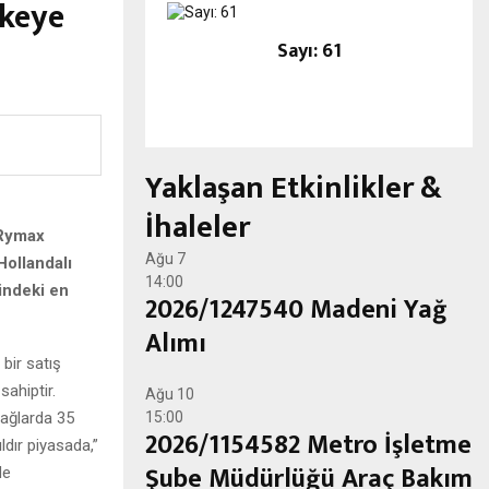
lkeye
Sayı: 61
Yaklaşan Etkinlikler &
İhaleler
 Rymax
Ağu
7
Hollandalı
14:00
indeki en
2026/1247540 Madeni Yağ
Alımı
 bir satış
sahiptir.
Ağu
10
yağlarda 35
15:00
2026/1154582 Metro İşletme
dır piyasada,”
Şube Müdürlüğü Araç Bakım
de