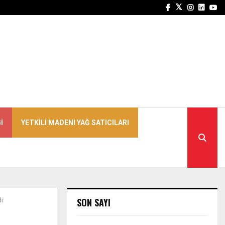
Facebook
Twitter
Instagra
Linked
Yo
I
YETKILI MADENI YAĞ SATICILARI
SON SAYI
di