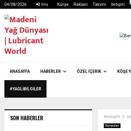
04/08/2026
Künye
Reklam
Takvim
İletişim
Giriş
ANASAYFA
HABERLER
ÖZEL İÇERIK
KÖŞE Y
#YAGLIBILGILER
SON HABERLER
Anasayfa
Ha
Dünyadan