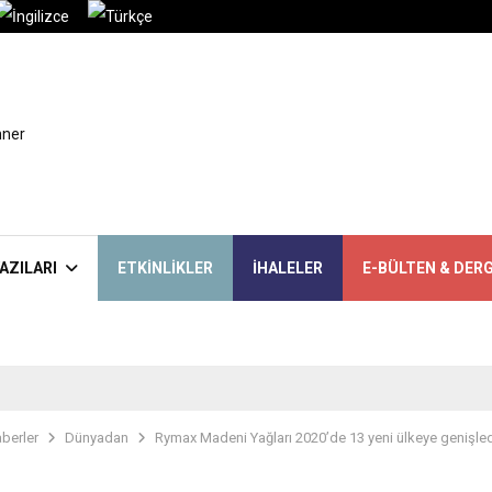
AZILARI
ETKINLIKLER
İHALELER
E-BÜLTEN & DERG
berler
Dünyadan
Rymax Madeni Yağları 2020’de 13 yeni ülkeye genişle