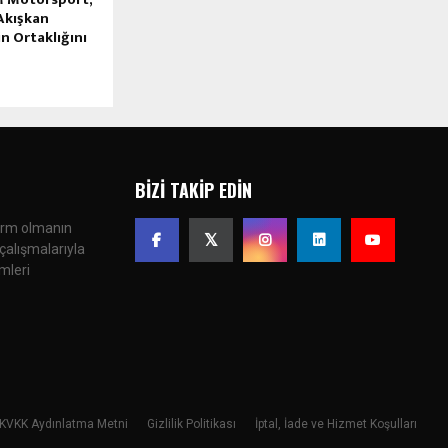
Akışkan
in Ortaklığını
BIZI TAKIP EDIN
form olmanın
çalışmalarıyla
imleri
KVKK Aydınlatma Metni
Gizlilik Politikası
İptal, İade ve Hizmet Koşulları