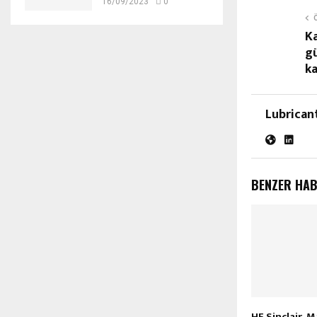
16/09/2023
0
Ka
gü
ka
Lubrican
BENZER HA
HF Sinclair, 