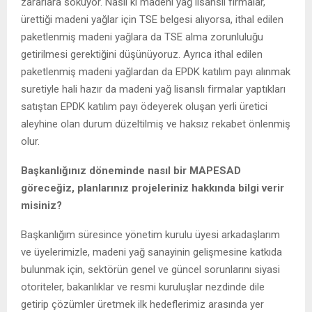
zararlara sokuyor. Nasıl ki madeni yağ lisanslı firmalar,
ürettiği madeni yağlar için TSE belgesi alıyorsa, ithal edilen
paketlenmiş madeni yağlara da TSE alma zorunluluğu
getirilmesi gerektiğini düşünüyoruz. Ayrıca ithal edilen
paketlenmiş madeni yağlardan da EPDK katılım payı alınmak
suretiyle hali hazır da madeni yağ lisanslı firmalar yaptıkları
satıştan EPDK katılım payı ödeyerek oluşan yerli üretici
aleyhine olan durum düzeltilmiş ve haksız rekabet önlenmiş
olur.
Başkanlığınız döneminde nasıl bir MAPESAD
göreceğiz, planlarınız projeleriniz hakkında bilgi verir
misiniz?
Başkanlığım süresince yönetim kurulu üyesi arkadaşlarım
ve üyelerimizle, madeni yağ sanayinin gelişmesine katkıda
bulunmak için, sektörün genel ve güncel sorunlarını siyasi
otoriteler, bakanlıklar ve resmi kuruluşlar nezdinde dile
getirip çözümler üretmek ilk hedeflerimiz arasında yer