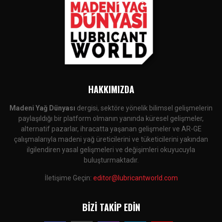
HAKKIMIZDA
Madeni Yağ Dünyası
dergisi, sektöre yönelik bilimsel gelişmelerin
paylaşıldığı bir platform olmanın yanında küresel gelişmeler,
alternatif pazarlar, ihracatta yaşanan gelişmeler ve AR-GE
çalışmalarıyla madeni yağ üreticilerini ve tüketicilerini yakından
ilgilendiren yasal gelişmeleri ve değişimleri okuyucuyla
buluşturmaktadır.
İletişime Geçin:
editor@lubricantworld.com
BIZI TAKIP EDIN