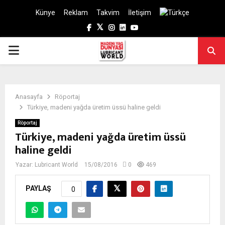
Künye
Reklam
Takvim
İletişim
Facebook
Twitter
Instagram
Linkedin
Youtube
PRIMARY
MENU
Anasayfa
Röportaj
Türkiye, madeni yağda üretim üssü haline geldi
Röportaj
Türkiye, madeni yağda üretim üssü
haline geldi
Yazar:
Lubricant World
15/08/2016
0
469
PAYLAŞ
0