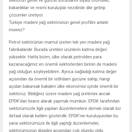
sektörün genel ve güncel sorunlarını siyasi otoriteler,
bakanlıklar ve resmi kuruluşlar nezdinde dile getirip
çözümler üretiyor.
Türkiye madeni yağ sektörünün genel profilini anlatır
mısınız?
Petrol sektörünün mamul üreten tek yeri madeni yağ
fabrikalarıdır. Burada üretilen ürünlerin katma değeri
yüksektir. Hatta bizim, ülke olarak petrolden para
kazanacağımız en önemli sektörlerden birinin de madeni
yağ olduğun söyleyebilirim. Ayrıca sağladığı katma değer
açısından da önemli bir istihdam gücüne sahip, hangi
açıdan bakarsak bakalım ülke ekonomisi içinde önemli bir
sektörüz. Bildiğiniz üzere madeni yağ üretimini ancak
EPDK’dan lisans alarak yapmak mümkün. EPDK tarafından
sektörümüzle ilgili yapılan düzenlemelere dernek olarak biz
defaal olarak katılım gösterdik. EPDK’nın kuruluşundan bu
yana sektörümüze ile ilgili yaptığı düzenlemeler,
sektörümüzün disiplini açısından çok olumlu oldu.