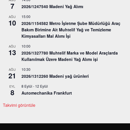
7
2026/1247540 Madeni Yağ Alımı
15:00
AĞU
10
2026/1154582 Metro İşletme Şube Müdürlüğü Araç
Bakım Birimine Ait Muhtelif Yağ ve Temizleme
Kimyasalları Mal Alımı İşi
10:00
AĞU
13
2026/1327780 Muhtelif Marka ve Model Araçlarda
Kullanılmak Üzere Madeni Yağ Alımı işi
10:30
AĞU
21
2026/1312260 Madeni yağ ürünleri
8 Eylül
-
12 Eylül
EYL
8
Automechanika Frankfurt
Takvimi görüntüle