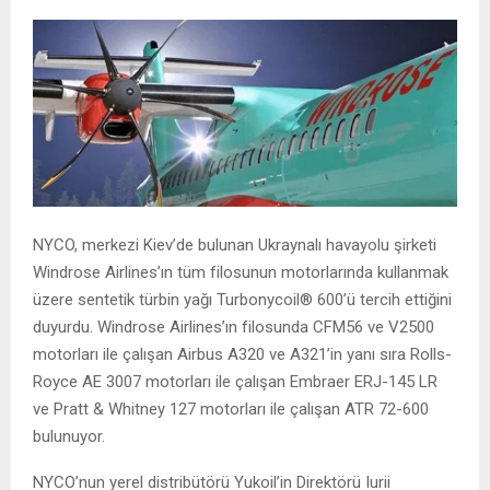
NYCO, merkezi Kiev’de bulunan Ukraynalı havayolu şirketi
Windrose Airlines’ın tüm filosunun motorlarında kullanmak
üzere sentetik türbin yağı Turbonycoil® 600’ü tercih ettiğini
duyurdu. Windrose Airlines’ın filosunda CFM56 ve V2500
motorları ile çalışan Airbus A320 ve A321’in yanı sıra Rolls-
Royce AE 3007 motorları ile çalışan Embraer ERJ-145 LR
ve Pratt & Whitney 127 motorları ile çalışan ATR 72-600
bulunuyor.
NYCO’nun yerel distribütörü Yukoil’in Direktörü Iurii