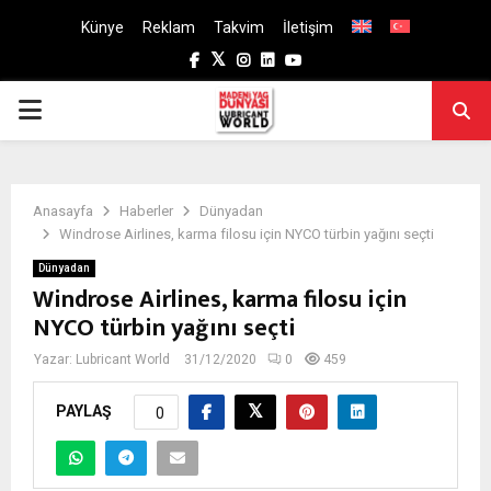
Künye
Reklam
Takvim
İletişim
Facebook
Twitter
Instagram
Linkedin
Youtube
PRIMARY
MENU
Anasayfa
Haberler
Dünyadan
Windrose Airlines, karma filosu için NYCO türbin yağını seçti
Dünyadan
Windrose Airlines, karma filosu için
NYCO türbin yağını seçti
Yazar:
Lubricant World
31/12/2020
0
459
PAYLAŞ
0