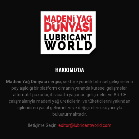
HAKKIMIZDA
Madeni Yağ Dünyası
dergisi, sektöre yönelik bilimsel gelişmelerin
paylaşıldığı bir platform olmanın yanında küresel gelişmeler,
alternatif pazarlar, ihracatta yaşanan gelişmeler ve AR-GE
çalışmalarıyla madeni yağ üreticilerini ve tüketicilerini yakından
ilgilendiren yasal gelişmeleri ve değişimleri okuyucuyla
buluşturmaktadır.
İletişime Geçin:
editor@lubricantworld.com