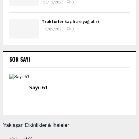
23/12/2025
0
Traktörler kaç litre yağ alır?
16/09/2023
0
SON SAYI
Sayı: 61
Yaklaşan Etkinlikler & İhaleler
14:00
AĞU