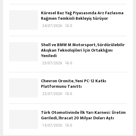
Küresel Baz Yağ Piyasasında Arz Fazlasına
Rağmen Temkinli Bekleyiş Sürüyor
24/07/2026
0
Shell ve BMW M Motorsport, Sürdürülebilir
Akışkan Teknolojileri İçin Ortaklığını
Yeniledi
23/07/2026
0
Chevron Oronite, Yeni PC-12 Katkı
Platformunu Tanıttı
22/07/2026
0
Türk Otomotivinde İlk Yarı Karnesi: Üretim
Geriledi, İhracat 20 Milyar Doları Aştı
13/07/2026
0