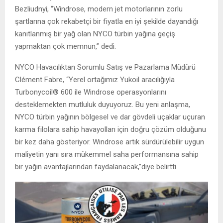
Bezliudnyi, “Windrose, modern jet motorlarının zorlu
şartlarına çok rekabetçi bir fiyatla en iyi şekilde dayandığı
kanıtlanmış bir yağ olan NYCO türbin yağına geçiş
yapmaktan çok memnun,” dedi.
NYCO Havacılıktan Sorumlu Satış ve Pazarlama Müdürü
Clément Fabre, “Yerel ortağımız Yukoil aracılığıyla
Turbonycoil® 600 ile Windrose operasyonlarını
desteklemekten mutluluk duyuyoruz. Bu yeni anlaşma,
NYCO türbin yağının bölgesel ve dar gövdeli uçaklar uçuran
karma filolara sahip havayolları için doğru çözüm olduğunu
bir kez daha gösteriyor. Windrose artık sürdürülebilir uygun
maliyetin yanı sıra mükemmel saha performansına sahip
bir yağın avantajlarından faydalanacak,”diye belirtti.