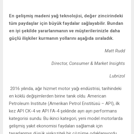
En gelişmiş madeni yağ teknolojisi, değer zincirindeki
tüm paydaşlar için büyük faydalar sağlayabilir. Bundan
en iyi şekilde yararlanmanın ve müşterilerinizle daha
güçlü ilişkiler kurmanın yollarını aşağıda sıraladık.
Matt Rudd
Director, Consumer & Market Insights
Lubrizol
2016 yılında, ağır hizmet motor yağı endüstrisi, tarihindeki
en köklü değişimlerden birine tanık oldu. American
Petroleum Institute (Amerikan Petrol Enstitüsü – API), ilk
kez API CK-4 ve API FA-4 şeklinde ayrı ayrı performans
kategorisi sundu. Bu ikinci kategori, yeni model motorlarda
gelişmiş yakıt ekonomisi faydaları sağlamak için
tasarlanmış düşük viskoziteli bir çözüme odaklanıyordu.