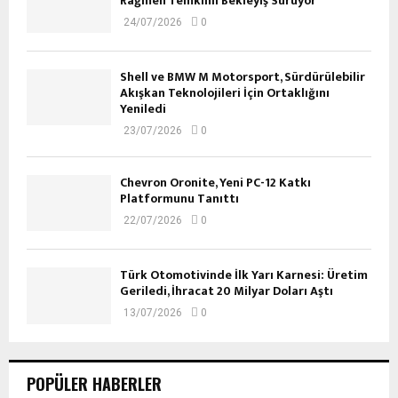
Rağmen Temkinli Bekleyiş Sürüyor
24/07/2026
0
Shell ve BMW M Motorsport, Sürdürülebilir
Akışkan Teknolojileri İçin Ortaklığını
Yeniledi
23/07/2026
0
Chevron Oronite, Yeni PC-12 Katkı
Platformunu Tanıttı
22/07/2026
0
Türk Otomotivinde İlk Yarı Karnesi: Üretim
Geriledi, İhracat 20 Milyar Doları Aştı
13/07/2026
0
POPÜLER HABERLER