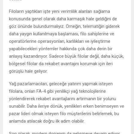
Filoların yaptıkları işte yeni verimlilik alanları sağlama
konusunda genel olarak daha karmaşık hale geldiğini de
göz önünde bulundurmalıyız. Örneğin, telematiğin giderek
daha yaygın kullanılmaya başlaması, filo sahiplerine ve
operatörlerine operasyonları, karlılıkları ve iyileştirme
yapabilecekleri yöntemler hakkında çok daha derin bir
anlayış kazandırıyor. Sadece büyük filolar değil, daha küçük,
bölgesel filolar da rekabet avantajını korumak için ileri
görüşlü hale geliyor.
Yağ pazarlamacıları, geleceğe yatırım yapmak isteyen
filolara, onları FA-4 gibi yenilikçi yağ teknolojilerine
yönlendirerek rekabet avantajlarını artırmanın bir yolunu
sunabilir. Daha ileriye dönük, yenilikleri erken benimseyen ve
pazar lideri olmak isteyen filo müşterilerini belirlemek, bu
anlamda atılacak doğru ilk adım olabilir.
Son olarak, modern donanım da gelişmeye devam ediyor.