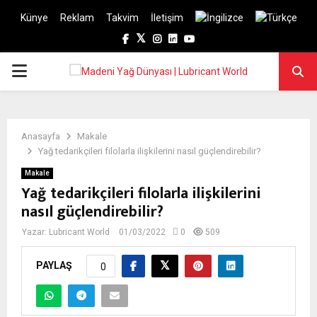
Künye
Reklam
Takvim
İletişim
Facebook
Twitter
Instagram
Linkedin
Youtube
PRIMARY
MENU
Anasayfa
Makale
Yağ tedarikçileri filolarla ilişkilerini nasıl güçlendirebilir?
Makale
Yağ tedarikçileri filolarla ilişkilerini
nasıl güçlendirebilir?
Yazar:
Lubricant World
01/03/2022
0
509
PAYLAŞ
0