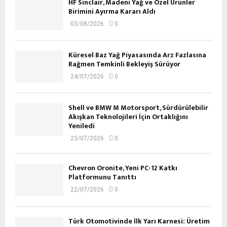
HF Sinclair, Madeni Yağ ve Özel Ürünler
Birimini Ayırma Kararı Aldı
03/08/2026
0
Küresel Baz Yağ Piyasasında Arz Fazlasına
Rağmen Temkinli Bekleyiş Sürüyor
24/07/2026
0
Shell ve BMW M Motorsport, Sürdürülebilir
Akışkan Teknolojileri İçin Ortaklığını
Yeniledi
23/07/2026
0
Chevron Oronite, Yeni PC-12 Katkı
Platformunu Tanıttı
22/07/2026
0
Türk Otomotivinde İlk Yarı Karnesi: Üretim