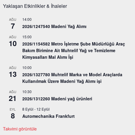
Yaklaşan Etkinlikler & İhaleler
14:00
AĞU
7
2026/1247540 Madeni Yağ Alımı
15:00
AĞU
10
2026/1154582 Metro İşletme Şube Müdürlüğü Araç
Bakım Birimine Ait Muhtelif Yağ ve Temizleme
Kimyasalları Mal Alımı İşi
10:00
AĞU
13
2026/1327780 Muhtelif Marka ve Model Araçlarda
Kullanılmak Üzere Madeni Yağ Alımı işi
10:30
AĞU
21
2026/1312260 Madeni yağ ürünleri
8 Eylül
-
12 Eylül
EYL
8
Automechanika Frankfurt
Takvimi görüntüle