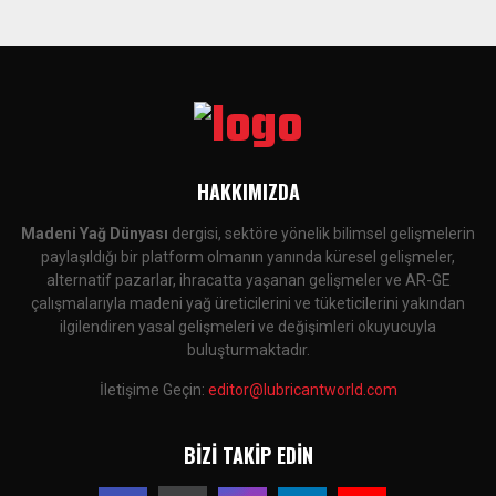
HAKKIMIZDA
Madeni Yağ Dünyası
dergisi, sektöre yönelik bilimsel gelişmelerin
paylaşıldığı bir platform olmanın yanında küresel gelişmeler,
alternatif pazarlar, ihracatta yaşanan gelişmeler ve AR-GE
çalışmalarıyla madeni yağ üreticilerini ve tüketicilerini yakından
ilgilendiren yasal gelişmeleri ve değişimleri okuyucuyla
buluşturmaktadır.
İletişime Geçin:
editor@lubricantworld.com
BIZI TAKIP EDIN