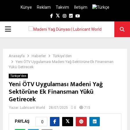
Künye
Reklam
Takvim
İletişim
Facebook
Twitter
Instagram
Linkedin
Youtube
PRIMARY
MENU
Anasayfa
Haberler
Türkiye'den
Yeni ÖTV Uygulaması Madeni Yağ Sektörüne Ek Finansman
Yükü Getirecek
Türkiye'den
Yeni ÖTV Uygulaması Madeni Yağ
Sektörüne Ek Finansman Yükü
Getirecek
Yazar:
Lubricant World
28/07/2025
0
715
PAYLAŞ
0