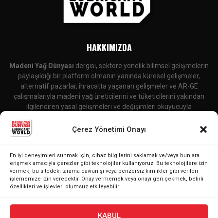
HAKKIMIZDA
Madeni Yağ Dünyası
dergisi, sektöre yönelik bilimsel gelişmelerin
paylaşıldığı bir platform olmanın yanında küresel gelişmeler,
alternatif pazarlar, ihracatta yaşanan gelişmeler ve AR-GE
çalışmalarıyla madeni yağ üreticilerini ve tüketicilerini yakından
ilgilendiren yasal gelişmeleri ve değişimleri okuyucuyla
buluşturmaktadır.
Çerez Yönetimi Onayı
İletişime Geçin:
editor@lubricantworld.com
En iyi deneyimleri sunmak için, cihaz bilgilerini saklamak ve/veya bunlara
BIZI TAKIP EDIN
erişmek amacıyla çerezler gibi teknolojiler kullanıyoruz. Bu teknolojilere izin
vermek, bu sitedeki tarama davranışı veya benzersiz kimlikler gibi verileri
işlememize izin verecektir. Onay vermemek veya onayı geri çekmek, belirli
özellikleri ve işlevleri olumsuz etkileyebilir.
KABUL