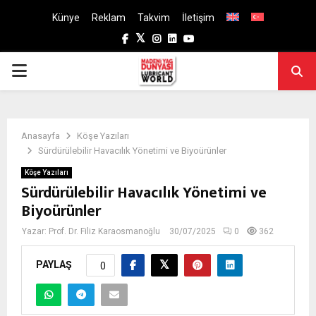
Künye
Reklam
Takvim
İletişim
Facebook
Twitter
Instagram
Linkedin
Youtube
PRIMARY
MENU
Anasayfa
Köşe Yazıları
Sürdürülebilir Havacılık Yönetimi ve Biyoürünler
Köşe Yazıları
Sürdürülebilir Havacılık Yönetimi ve
Biyoürünler
Yazar:
Prof. Dr. Filiz Karaosmanoğlu
30/07/2025
0
362
PAYLAŞ
0