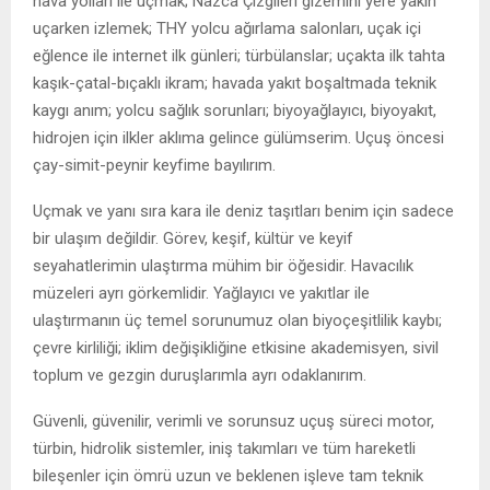
hava yolları ile uçmak; Nazca Çizgileri gizemini yere yakın
uçarken izlemek; THY yolcu ağırlama salonları, uçak içi
eğlence ile internet ilk günleri; türbülanslar; uçakta ilk tahta
kaşık-çatal-bıçaklı ikram; havada yakıt boşaltmada teknik
kaygı anım; yolcu sağlık sorunları; biyoyağlayıcı, biyoyakıt,
hidrojen için ilkler aklıma gelince gülümserim. Uçuş öncesi
çay-simit-peynir keyfime bayılırım.
Uçmak ve yanı sıra kara ile deniz taşıtları benim için sadece
bir ulaşım değildir. Görev, keşif, kültür ve keyif
seyahatlerimin ulaştırma mühim bir öğesidir. Havacılık
müzeleri ayrı görkemlidir. Yağlayıcı ve yakıtlar ile
ulaştırmanın üç temel sorunumuz olan biyoçeşitlilik kaybı;
çevre kirliliği; iklim değişikliğine etkisine akademisyen, sivil
toplum ve gezgin duruşlarımla ayrı odaklanırım.
Güvenli, güvenilir, verimli ve sorunsuz uçuş süreci motor,
türbin, hidrolik sistemler, iniş takımları ve tüm hareketli
bileşenler için ömrü uzun ve beklenen işleve tam teknik