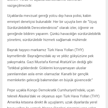
vazgeçilmezidir.
Uçaklarda mevzuat gereği yolcu dışı hava polisi, kabin
emniyet denetçisi bulunabilir. Her bir uçuşta ben de “Uçuş
Sürdürülebilirlik Derecelendiricisi” olarak izler, öğrenir ve
gereğinde bildirim yaparım. Çünkü havacılığın sürdürülebilirlik
yönetimi, sürdürülebilir hizmeti sağlamak mühimdir.
Bayrak taşıyıcı markamız Türk Hava Yolları (THY)
kıymetlimdir. Bayrağımızdaki ay ve yıldız gökyüzüne pek
yakışmakta. Gazi Mustafa Kemal Atatürk’ün dediği gibi
“İstikbal göklerdedir. Göklerini koruyamayan uluslar
yarınlarından asla emin olamazlar. Kanatlı bir gençlik
memleketin geleceği bakımından en büyük güvencedir.”
Pırpır uçakla Kongo Demokratik Cumhuriyeti’ndeki, uçan
tekneli Alaska’daki ve okyanus aşırı Türk Hava Yolları (THY)
Amerika kıtasına direkt ilk uçuşlarım; uzak diyarlarda yerel