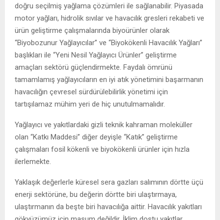
doğru seçilmiş yağlama çözümleri ile sağlanabilir. Piyasada
motor yağları, hidrolik sıvılar ve havacılık gresleri rekabeti ve
ürün geliştirme çalışmalarında biyoürünler olarak
“Biyobozunur Yağlayıcılar” ve “Biyokökenli Havacılık Yağları”
başlıkları ile “Yeni Nesil Yağlayıcı Ürünler” geliştirme
amaçları sektörü güçlendirmekte. Faydalı ömrünü
tamamlamış yağlayıcıların en iyi atık yönetimini başarmanın
havacılığın çevresel sürdürülebilirlik yönetimi için
tartışılamaz mühim yeri de hiç unutulmamalıdır.
Yağlayıcı ve yakıtlardaki gizli teknik kahraman moleküller
olan “Katkı Maddesi” diğer deyişle “Katık” geliştirme
çalışmaları fosil kökenli ve biyokökenli ürünler için hızla
ilerlemekte.
Yaklaşık değerlerle küresel sera gazları salımının dörtte üçü
enerji sektörüne, bu değerin dörtte biri ulaştırmaya,
ulaştırmanın da beşte biri havacılığa aittir. Havacılık yakıtları
gökyüzümüz için masum değildir. İklim dostu yakıtlar,