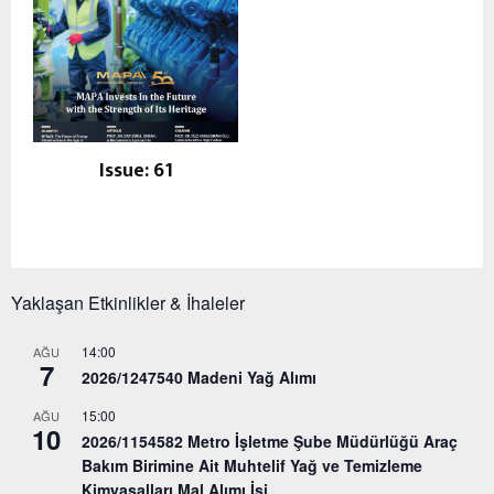
Issue: 61
Yaklaşan Etkinlikler & İhaleler
14:00
AĞU
7
2026/1247540 Madeni Yağ Alımı
15:00
AĞU
10
2026/1154582 Metro İşletme Şube Müdürlüğü Araç
Bakım Birimine Ait Muhtelif Yağ ve Temizleme
Kimyasalları Mal Alımı İşi