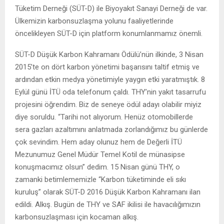
Tüketim Derneği (SÜT-D) ile Biyoyakıt Sanayi Derneği de var.
Ülkemizin karbonsuzlaşma yolunu faaliyetlerinde
öncelikleyen SÜT-D için platform konumlanmamız önemli.
SÜT-D Düşük Karbon Kahramanı Ödülü’nün ilkinde, 3 Nisan
2015’te on dört karbon yönetimi başarısını taltif etmiş ve
ardından etkin medya yönetimiyle yaygın etki yaratmıştık. 8
Eylül günü İTÜ oda telefonum çaldı. THY’nin yakıt tasarrufu
projesini öğrendim. Biz de seneye ödül adayı olabilir miyiz
diye soruldu. “Tarihi not alıyorum. Henüz otomobillerde
sera gazları azaltımını anlatmada zorlandığımız bu günlerde
çok sevindim. Hem aday olunuz hem de Değerli İTÜ
Mezunumuz Genel Müdür Temel Kotil de münasipse
konuşmacımız olsun” dedim. 15 Nisan günü THY, o
zamanki betimlememizle “Karbon tüketiminde eli sıkı
kuruluş” olarak SÜT-D 2016 Düşük Karbon Kahramanı ilan
edildi. Alkış. Bugün de THY ve SAF ikilisi ile havacılığımızın
karbonsuzlaşması için kocaman alkış.