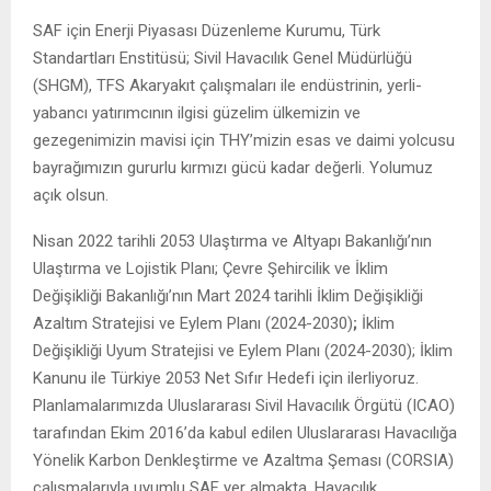
SAF için Enerji Piyasası Düzenleme Kurumu, Türk
Standartları Enstitüsü; Sivil Havacılık Genel Müdürlüğü
(SHGM), TFS Akaryakıt çalışmaları ile endüstrinin, yerli-
yabancı yatırımcının ilgisi güzelim ülkemizin ve
gezegenimizin mavisi için THY’mizin esas ve daimi yolcusu
bayrağımızın gururlu kırmızı gücü kadar değerli. Yolumuz
açık olsun.
Nisan 2022 tarihli 2053 Ulaştırma ve Altyapı Bakanlığı’nın
Ulaştırma ve Lojistik Planı; Çevre Şehircilik ve İklim
Değişikliği Bakanlığı’nın Mart 2024 tarihli İklim Değişikliği
Azaltım Stratejisi ve Eylem Planı (2024-2030)
;
İklim
Değişikliği Uyum Stratejisi ve Eylem Planı (2024-2030); İklim
Kanunu ile Türkiye 2053 Net Sıfır Hedefi için ilerliyoruz.
Planlamalarımızda Uluslararası Sivil Havacılık Örgütü (ICAO)
tarafından Ekim 2016’da kabul edilen Uluslararası Havacılığa
Yönelik Karbon Denkleştirme ve Azaltma Şeması (CORSIA)
çalışmalarıyla uyumlu SAF yer almakta. Havacılık