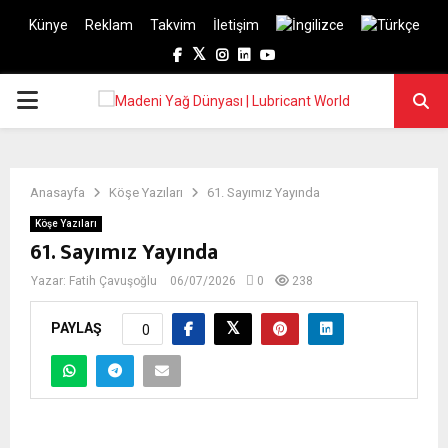
Künye
Reklam
Takvim
İletişim
Facebook
Twitter
Instagram
Linkedin
Youtube
PRIMARY
MENU
Anasayfa
Köşe Yazıları
61. Sayımız Yayında
Köşe Yazıları
61. Sayımız Yayında
Yazar:
Fatih Çavuşoğlu
06/07/2026
0
238
PAYLAŞ
0