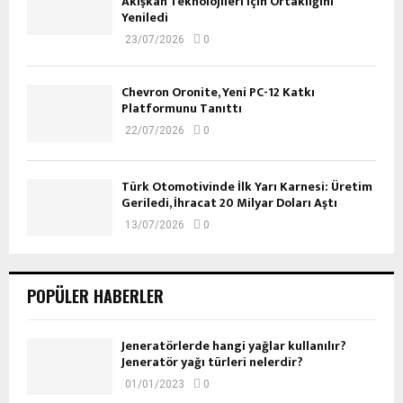
Akışkan Teknolojileri İçin Ortaklığını
Yeniledi
23/07/2026
0
Chevron Oronite, Yeni PC-12 Katkı
Platformunu Tanıttı
22/07/2026
0
Türk Otomotivinde İlk Yarı Karnesi: Üretim
Geriledi, İhracat 20 Milyar Doları Aştı
13/07/2026
0
POPÜLER HABERLER
Jeneratörlerde hangi yağlar kullanılır?
Jeneratör yağı türleri nelerdir?
01/01/2023
0