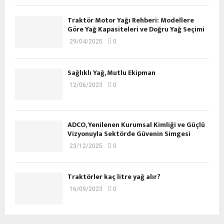
Traktör Motor Yağı Rehberi: Modellere
Göre Yağ Kapasiteleri ve Doğru Yağ Seçimi
29/04/2025
0
Sağlıklı Yağ, Mutlu Ekipman
12/06/2023
0
ADCO, Yenilenen Kurumsal Kimliği ve Güçlü
Vizyonuyla Sektörde Güvenin Simgesi
23/12/2025
0
Traktörler kaç litre yağ alır?
16/09/2023
0