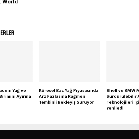
t World
BERLER
Madeni Yağ ve
Küresel Baz Yağ Piyasasında
Shell ve BMW 
Birimini Ayırma
Arz Fazlasına Rağmen
Sürdürülebilir 
Temkinli Bekleyiş Sürüyor
Teknolojileri İç
Yeniledi