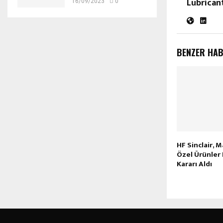
Lubrican
16/09/2023
0
BENZER HA
HF Sinclair, 
Özel Ürünler 
Kararı Aldı