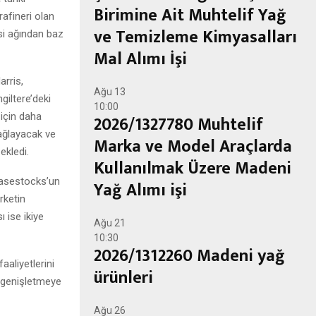
Birimine Ait Muhtelif Yağ
rafineri olan
ve Temizleme Kimyasalları
si ağından baz
Mal Alımı İşi
rris,
Ağu
13
giltere’deki
10:00
 için daha
2026/1327780 Muhtelif
sağlayacak ve
Marka ve Model Araçlarda
ekledi.
Kullanılmak Üzere Madeni
Basestocks’un
Yağ Alımı işi
irketin
ı ise ikiye
Ağu
21
10:30
2026/1312260 Madeni yağ
aaliyetlerini
ürünleri
ı genişletmeye
Ağu
26