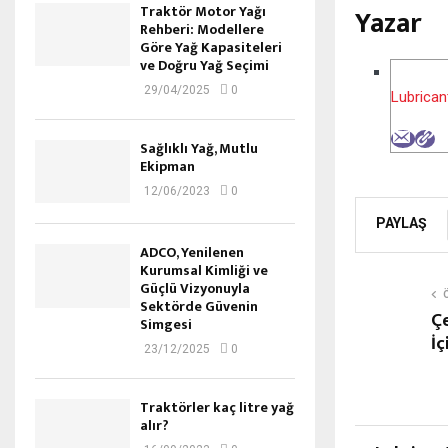
Yazar
Traktör Motor Yağı
Rehberi: Modellere
Göre Yağ Kapasiteleri
ve Doğru Yağ Seçimi
29/04/2025
0
Lubrican
Sağlıklı Yağ, Mutlu
Ekipman
12/06/2023
0
PAYLAŞ
ADCO, Yenilenen
Kurumsal Kimliği ve
Güçlü Vizyonuyla
Sektörde Güvenin
Çe
Simgesi
İç
23/12/2025
0
Traktörler kaç litre yağ
alır?