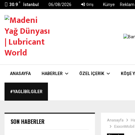
C
30.9
İstanbul
06/08/2026
Künye
Reklam
Giriş
ANASAYFA
HABERLER
ÖZEL İÇERIK
KÖŞE Y
#YAGLIBILGILER
SON HABERLER
Anasayfa
Ha
ExxonMobil B