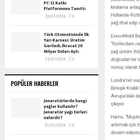
PC-12 Katkı
kiralama anlaşm
Platformunu Tanıttı
Hollanda-Rotte
22/07/2026
0
yağ ithal edip 
Türk Otomotivinde İlk
ExxonMobil Ba
Yarı Karnesi: Üretim
“Rotterdam raf
Geriledi, İhracat 20
Milyar Doları Aştı
yağ üretim ihti
doğrudan bir t
13/07/2026
0
sonuç olarak f
Londra’nın sa
POPÜLER HABERLER
Birleşik Krallı
Avrupa’daki dağ
Jeneratörlerde hangi
çıkıyor.
yağlar kullanılır?
Jeneratör yağı türleri
Harris, “Müşter
nelerdir?
artırmak için 
01/01/2023
0
devam ediyoru