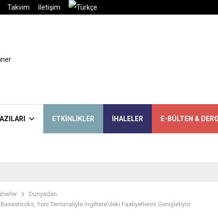
Takvim
İletişim
AZILARI
ETKINLIKLER
İHALELER
E-BÜLTEN & DERG
berler
Dünyadan
asestocks, Yeni Terminaliyle İngiltere’deki Faaliyetlerini Genişletiyor