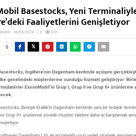
obil Basestocks, Yeni Terminaliyl
re’deki Faaliyetlerini Genişletiyor
 World
06/09/2024
0
370
0
sestocks, İngiltere’nin Dagenham kentinde açılışını gerçekleşt
ülke genelindeki müşterilerine sunduğu hizmeti geliştiriyor. Birl
formülatörler ExxonMobil’in Grup I, Grup II ve Grup II+ ürünlerine 
lecek.
estocks, Birleşik Krallık’ın Dagenham kentinde yeni bir tedarik termin
I ve Grup II+ ürünlerine yönelik müşteri talebini daha iyi karşılamak am
nişletiyor.
olthaven Dagenham Ltd. ile imzaladığı uzun vadeli stratejik depolama