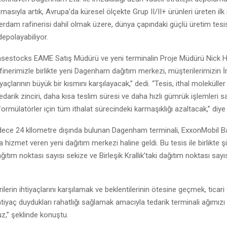
asıyla artık, Avrupa’da küresel ölçekte Grup II/II+ ürünleri üreten ilk 
rdam rafinerisi dahil olmak üzere, dünya çapındaki güçlü üretim tesi
depolayabiliyor.
sestocks EAME Satış Müdürü ve yeni terminalin Proje Müdürü Nick Ha
inerimizle birlikte yeni Dagenham dağıtım merkezi, müşterilerimizin İn
yaçlarının büyük bir kısmını karşılayacak,” dedi. “Tesis, ithal moleküller
edarik zinciri, daha kısa teslim süresi ve daha hızlı gümrük işlemleri 
ormülatörler için tüm ithalat sürecindeki karmaşıklığı azaltacak,” diye 
dece 24 kllometre dışında bulunan Dagenham terminali, ExxonMobil 
k’a hizmet veren yeni dağıtım merkezi haline geldi. Bu tesis ile birlikte ş
ıtım noktası sayısı sekize ve Birleşik Krallık’taki dağıtım noktası sayıs
ilerin ihtiyaçlarını karşılamak ve beklentilerinin ötesine geçmek, ticari f
ihtiyaç duydukları rahatlığı sağlamak amacıyla tedarik terminali ağımız
z,” şeklinde konuştu.