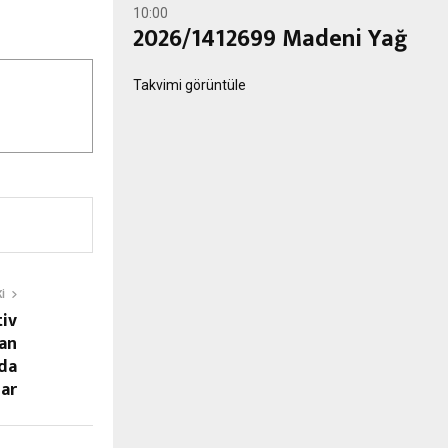
10:00
2026/1412699 Madeni Yağ
Takvimi görüntüle
I
iv
an
rda
lar