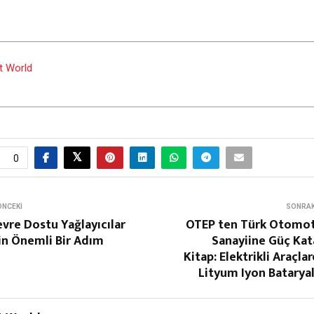
t World
0
ÖNCEKI
SONRAK
vre Dostu Yağlayıcılar
OTEP ten Türk Otomot
in Önemli Bir Adım
Sanayiine Güç Kat
Kitap: Elektrikli Araçla
Lityum Iyon Batarya