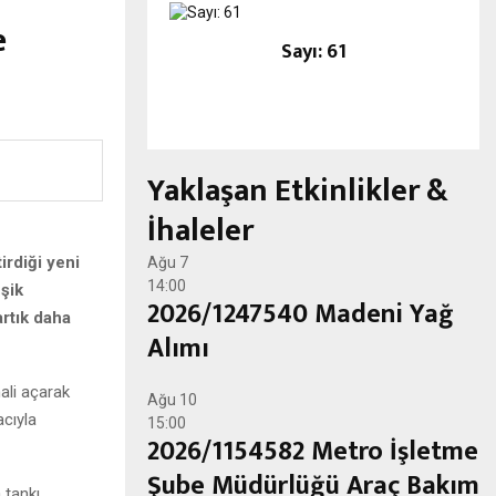
e
Sayı: 61
Yaklaşan Etkinlikler &
İhaleler
irdiği yeni
Ağu
7
14:00
eşik
2026/1247540 Madeni Yağ
artık daha
Alımı
ali açarak
Ağu
10
acıyla
15:00
2026/1154582 Metro İşletme
Şube Müdürlüğü Araç Bakım
 tankı