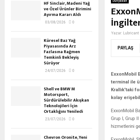
Dünyadan
HF Sinclair, Madeni Yağ
ExxonM
ve Özel Ürünler Birimini
Ayırma Kararı Aldı
İngilte
03/08/2026
0
Yazar:
Lubricant
Küresel Baz Yağ
Piyasasında Arz
PAYLAŞ
Fazlasına Rağmen
Temkinli Bekleyiş
Sürüyor
24/07/2026
0
ExxonMobil Ba
terminal ile 
Shell ve BMW M
Krallık’taki 
Motorsport,
kolay erişebi
Sürdürülebilir Akışkan
Teknolojileri İçin
ExxonMobil Bas
Ortaklığını Yeniledi
Grup I, Grup I
23/07/2026
0
hizmetlerini ge
Chevron Oronite, Yeni
ExxonMobil, St