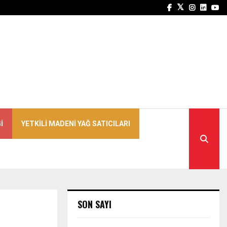
Facebook
Twitter
Instagra
Linked
Yo
I
YETKILI MADENI YAĞ SATICILARI
SON SAYI