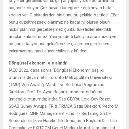
şöyle bir gerçeklik var ki, şarj altyapısı yüzde 30 oranında
başarısız oluyor. Çok sayıda kategorize edilmeyen hata
kodları var. O şirketlerden biri bunu şu şekilde özetledi. Eğer
bunu düzeltmezsek, planımız ne kadar iyi olursa olsun
hiçbir planımız gerçekleşmez çünkü tüketiciler elektrikli
araçları kabullenmez. Yani yüzde 5 kaldıysa aracımızda ve
bir şarj istasyonuna geldiğimizde çalışması gerekirken
çalışmıyorsa; nasıl güvenebilirsiniz ki” dedi.
Döngüsel ekonomi ele alındı!
IAEC 2022, daha sonra “Döngüsel Ekonomi” başlıklı
oturumla devam etti. Toronto Metropolitan Üniversitesi
(TMU) Veri Analitiği Master ve Sertifika Programları
Direktörü Prof. Dr. Ayşe Başar’ın moderatörlüğünü
üstlendiği oturumda; Indra Sas CEO’su Loic-Bey Rozet,
SSAB Güney Avrupa, FR & TRMEA Satış Direktörü Pedro M.
Rodriguez, MHP Management -und IT- Bertaung GmbH
Sürdürülebilirlik ve Hareketlilik Dönüşümü Başkanı Dr. Thilo
Greshake ve EXITCOM Genel Müdürü Murat Ilgar panelist