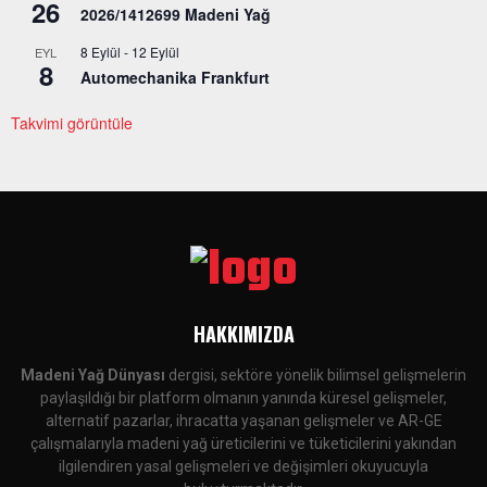
26
2026/1412699 Madeni Yağ
8 Eylül
-
12 Eylül
EYL
8
Automechanika Frankfurt
Takvimi görüntüle
HAKKIMIZDA
Madeni Yağ Dünyası
dergisi, sektöre yönelik bilimsel gelişmelerin
paylaşıldığı bir platform olmanın yanında küresel gelişmeler,
alternatif pazarlar, ihracatta yaşanan gelişmeler ve AR-GE
çalışmalarıyla madeni yağ üreticilerini ve tüketicilerini yakından
ilgilendiren yasal gelişmeleri ve değişimleri okuyucuyla