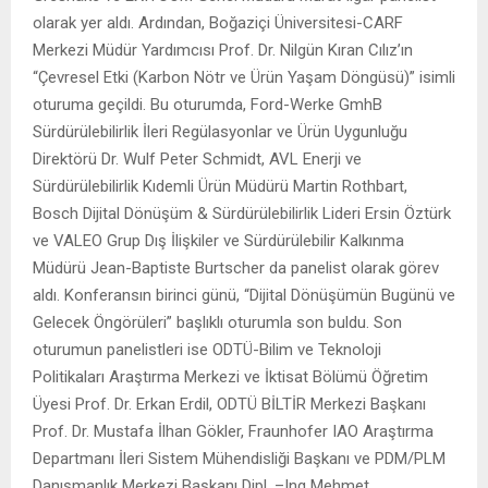
olarak yer aldı. Ardından, Boğaziçi Üniversitesi-CARF
Merkezi Müdür Yardımcısı Prof. Dr. Nilgün Kıran Cılız’ın
“Çevresel Etki (Karbon Nötr ve Ürün Yaşam Döngüsü)” isimli
oturuma geçildi. Bu oturumda, Ford-Werke GmhB
Sürdürülebilirlik İleri Regülasyonlar ve Ürün Uygunluğu
Direktörü Dr. Wulf Peter Schmidt, AVL Enerji ve
Sürdürülebilirlik Kıdemli Ürün Müdürü Martin Rothbart,
Bosch Dijital Dönüşüm & Sürdürülebilirlik Lideri Ersin Öztürk
ve VALEO Grup Dış İlişkiler ve Sürdürülebilir Kalkınma
Müdürü Jean-Baptiste Burtscher da panelist olarak görev
aldı. Konferansın birinci günü, “Dijital Dönüşümün Bugünü ve
Gelecek Öngörüleri” başlıklı oturumla son buldu. Son
oturumun panelistleri ise ODTÜ-Bilim ve Teknoloji
Politikaları Araştırma Merkezi ve İktisat Bölümü Öğretim
Üyesi Prof. Dr. Erkan Erdil, ODTÜ BİLTİR Merkezi Başkanı
Prof. Dr. Mustafa İlhan Gökler, Fraunhofer IAO Araştırma
Departmanı İleri Sistem Mühendisliği Başkanı ve PDM/PLM
Danışmanlık Merkezi Başkanı Dipl. –Ing Mehmet