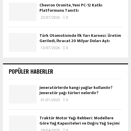
Chevron Oronite, Yeni PC-12 Katkı
Platformunu Tanıttı
22/07/2026
0
Türk Otomotivinde İlk Yarı Karnesi: Üretim
Geriledi, İhracat 20 Milyar Doları Aştı
13/07/2026
0
POPÜLER HABERLER
Jeneratörlerde hangi yağlar kullanılır?
Jeneratör yağı türleri nelerdir?
01/01/2023
0
Traktör Motor Yağı Rehberi: Modellere
Göre Yağ Kapasiteleri ve Doğru Yağ Seçimi
29/04/2025
0