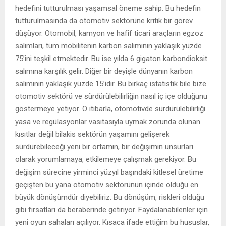
hedefini tutturulması yaşamsal öneme sahip. Bu hedefin
tutturulmasında da otomotiv sektörüne kritik bir görev
düşüyor. Otomobil, kamyon ve hafif ticari araçların egzoz
salımları, tüm mobilitenin karbon salımının yaklaşık yüzde
75’ini teşkil etmektedir. Bu ise yılda 6 gigaton karbondioksit
salımına karşılık gelir. Diğer bir deyişle dünyanın karbon
salımının yaklaşık yüzde 15’idir. Bu birkaç istatistik bile bize
otomotiv sektörü ve sürdürülebilirliğin nasıl iç içe olduğunu
göstermeye yetiyor. O itibarla, otomotivde sürdürülebilirliği
yasa ve regülasyonlar vasıtasıyla uymak zorunda olunan
kısıtlar değil bilakis sektörün yaşamını gelişerek
sürdürebileceği yeni bir ortamın, bir değişimin unsurları
olarak yorumlamaya, etkilemeye çalışmak gerekiyor. Bu
değişim sürecine yirminci yüzyıl başındaki kitlesel üretime
geçişten bu yana otomotiv sektörünün içinde olduğu en
büyük dönüşümdür diyebiliriz. Bu dönüşüm, riskleri olduğu
gibi fırsatları da beraberinde getiriyor. Faydalanabilenler için
yeni oyun sahaları açılıyor. Kısaca ifade ettiğim bu hususlar,