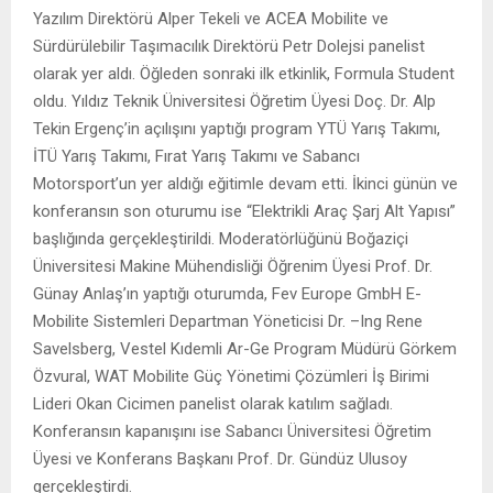
Yazılım Direktörü Alper Tekeli ve ACEA Mobilite ve
Sürdürülebilir Taşımacılık Direktörü Petr Dolejsi panelist
olarak yer aldı. Öğleden sonraki ilk etkinlik, Formula Student
oldu. Yıldız Teknik Üniversitesi Öğretim Üyesi Doç. Dr. Alp
Tekin Ergenç’in açılışını yaptığı program YTÜ Yarış Takımı,
İTÜ Yarış Takımı, Fırat Yarış Takımı ve Sabancı
Motorsport’un yer aldığı eğitimle devam etti. İkinci günün ve
konferansın son oturumu ise “Elektrikli Araç Şarj Alt Yapısı”
başlığında gerçekleştirildi. Moderatörlüğünü Boğaziçi
Üniversitesi Makine Mühendisliği Öğrenim Üyesi Prof. Dr.
Günay Anlaş’ın yaptığı oturumda, Fev Europe GmbH E-
Mobilite Sistemleri Departman Yöneticisi Dr. –Ing Rene
Savelsberg, Vestel Kıdemli Ar-Ge Program Müdürü Görkem
Özvural, WAT Mobilite Güç Yönetimi Çözümleri İş Birimi
Lideri Okan Cicimen panelist olarak katılım sağladı.
Konferansın kapanışını ise Sabancı Üniversitesi Öğretim
Üyesi ve Konferans Başkanı Prof. Dr. Gündüz Ulusoy
gerçekleştirdi.