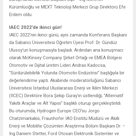
Kürümlüoğlu ve MEXT Teknoloji Merkezi Grup Direktörü Efe
Erdem oldu.
IAEC 2022’de ikinci gün!
IAEC 2022’nin ikinci günü; aynı zamanda Konferans Başkanı
da Sabancı Üniversitesi Öğretim Üyesi Prof. Dr. Gündüz
Ulusoy’un konuşmasıyla başladı. Ardından ana konuşmacı
olarak McKinsey Company Şirket Ortağı ve EMEA Bölgesi
Otomotiv ve Dijital üretim Lideri Andras Kadocsa,
“Sürdürülebilirlik Yolunda Otomotiv Endüstrisi” başlığıyla bir
değerlendirme yaptı. Akabinde moderatörlüğünü Sabancı
Üniversitesi İstanbul Uluslararası Enerji ve İklim Merkezi
(IICEC) Direktöre Bora Şekip Güray’ın üstlendiği, “Alternatif
Yakıtlı Araçlar ve Alt Yapısı” başlıklı oturup gerçekleştirildi.
Bu oturumda, Hydrogen Europe CEO’su Jorgo
Chatzimarkakis, Fraunhofer IAO Enstitü Müdürü ve Akıllı
Enerji ve Mobilite Çözümleri Araştırma Bölüm Başkanı Dr. –
Ing Daniem Stetter, Ford Otosan Elektronik Sistemler ve