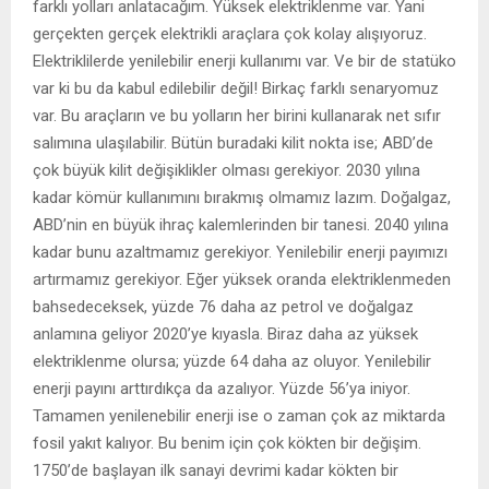
farklı yolları anlatacağım. Yüksek elektriklenme var. Yani
gerçekten gerçek elektrikli araçlara çok kolay alışıyoruz.
Elektriklilerde yenilebilir enerji kullanımı var. Ve bir de statüko
var ki bu da kabul edilebilir değil! Birkaç farklı senaryomuz
var. Bu araçların ve bu yolların her birini kullanarak net sıfır
salımına ulaşılabilir. Bütün buradaki kilit nokta ise; ABD’de
çok büyük kilit değişiklikler olması gerekiyor. 2030 yılına
kadar kömür kullanımını bırakmış olmamız lazım. Doğalgaz,
ABD’nin en büyük ihraç kalemlerinden bir tanesi. 2040 yılına
kadar bunu azaltmamız gerekiyor. Yenilebilir enerji payımızı
artırmamız gerekiyor. Eğer yüksek oranda elektriklenmeden
bahsedeceksek, yüzde 76 daha az petrol ve doğalgaz
anlamına geliyor 2020’ye kıyasla. Biraz daha az yüksek
elektriklenme olursa; yüzde 64 daha az oluyor. Yenilebilir
enerji payını arttırdıkça da azalıyor. Yüzde 56’ya iniyor.
Tamamen yenilenebilir enerji ise o zaman çok az miktarda
fosil yakıt kalıyor. Bu benim için çok kökten bir değişim.
1750’de başlayan ilk sanayi devrimi kadar kökten bir