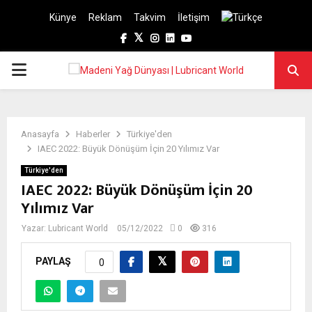
Künye
Reklam
Takvim
İletişim
Facebook
Twitter
Instagram
Linkedin
Youtube
PRIMARY
MENU
Anasayfa
Haberler
Türkiye'den
IAEC 2022: Büyük Dönüşüm İçin 20 Yılımız Var
Türkiye'den
IAEC 2022: Büyük Dönüşüm İçin 20
Yılımız Var
Yazar:
Lubricant World
05/12/2022
0
316
PAYLAŞ
0