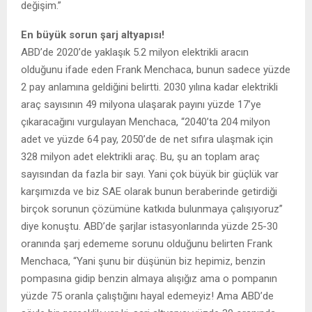
değişim.”
En büyük sorun şarj altyapısı!
ABD’de 2020’de yaklaşık 5.2 milyon elektrikli aracın
olduğunu ifade eden Frank Menchaca, bunun sadece yüzde
2 pay anlamına geldiğini belirtti. 2030 yılına kadar elektrikli
araç sayısının 49 milyona ulaşarak payını yüzde 17’ye
çıkaracağını vurgulayan Menchaca, “2040’ta 204 milyon
adet ve yüzde 64 pay, 2050’de de net sıfıra ulaşmak için
328 milyon adet elektrikli araç. Bu, şu an toplam araç
sayısından da fazla bir sayı. Yani çok büyük bir güçlük var
karşımızda ve biz SAE olarak bunun beraberinde getirdiği
birçok sorunun çözümüne katkıda bulunmaya çalışıyoruz”
diye konuştu. ABD’de şarjlar istasyonlarında yüzde 25-30
oranında şarj edememe sorunu olduğunu belirten Frank
Menchaca, “Yani şunu bir düşünün biz hepimiz, benzin
pompasına gidip benzin almaya alışığız ama o pompanın
yüzde 75 oranla çalıştığını hayal edemeyiz! Ama ABD’de