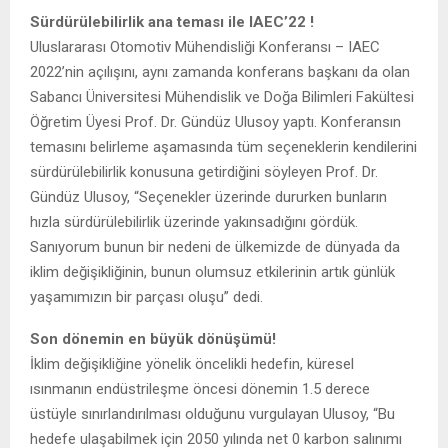
Sürdürülebilirlik ana teması ile IAEC’22 !
Uluslararası Otomotiv Mühendisliği Konferansı – IAEC
2022’nin açılışını, aynı zamanda konferans başkanı da olan
Sabancı Üniversitesi Mühendislik ve Doğa Bilimleri Fakültesi
Öğretim Üyesi Prof. Dr. Gündüz Ulusoy yaptı. Konferansın
temasını belirleme aşamasında tüm seçeneklerin kendilerini
sürdürülebilirlik konusuna getirdiğini söyleyen Prof. Dr.
Gündüz Ulusoy, “Seçenekler üzerinde dururken bunların
hızla sürdürülebilirlik üzerinde yakınsadığını gördük.
Sanıyorum bunun bir nedeni de ülkemizde de dünyada da
iklim değişikliğinin, bunun olumsuz etkilerinin artık günlük
yaşamımızın bir parçası oluşu” dedi.
Son dönemin en büyük dönüşümü!
İklim değişikliğine yönelik öncelikli hedefin, küresel
ısınmanın endüstrileşme öncesi dönemin 1.5 derece
üstüyle sınırlandırılması olduğunu vurgulayan Ulusoy, “Bu
hedefe ulaşabilmek için 2050 yılında net 0 karbon salınımı