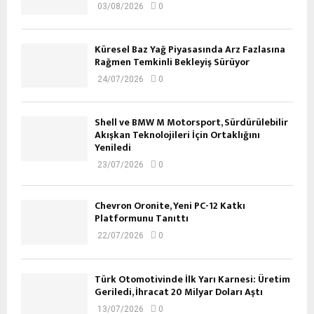
03/08/2026
0
Küresel Baz Yağ Piyasasında Arz Fazlasına
Rağmen Temkinli Bekleyiş Sürüyor
24/07/2026
0
Shell ve BMW M Motorsport, Sürdürülebilir
Akışkan Teknolojileri İçin Ortaklığını
Yeniledi
23/07/2026
0
Chevron Oronite, Yeni PC-12 Katkı
Platformunu Tanıttı
22/07/2026
0
Türk Otomotivinde İlk Yarı Karnesi: Üretim
Geriledi, İhracat 20 Milyar Doları Aştı
13/07/2026
0