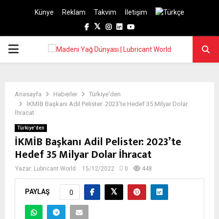
Künye
Reklam
Takvim
İletişim
Facebook
Twitter
Instagram
Linkedin
Youtube
PRIMARY
MENU
Anasayfa
Haberler
Türkiye'den
İKMİB Başkanı Adil Pelister: 2023’te Hedef 35 Milyar Dolar
İhracat
Türkiye'den
İKMİB Başkanı Adil Pelister: 2023’te
Hedef 35 Milyar Dolar İhracat
Yazar:
Lubricant World
15/12/2022
0
448
PAYLAŞ
0