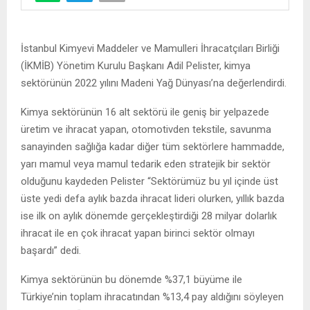
İstanbul Kimyevi Maddeler ve Mamulleri İhracatçıları Birliği
(İKMİB) Yönetim Kurulu Başkanı Adil Pelister, kimya
sektörünün 2022 yılını Madeni Yağ Dünyası’na değerlendirdi.
Kimya sektörünün 16 alt sektörü ile geniş bir yelpazede
üretim ve ihracat yapan, otomotivden tekstile, savunma
sanayinden sağlığa kadar diğer tüm sektörlere hammadde,
yarı mamul veya mamul tedarik eden stratejik bir sektör
olduğunu kaydeden Pelister “Sektörümüz bu yıl içinde üst
üste yedi defa aylık bazda ihracat lideri olurken, yıllık bazda
ise ilk on aylık dönemde gerçekleştirdiği 28 milyar dolarlık
ihracat ile en çok ihracat yapan birinci sektör olmayı
başardı” dedi.
Kimya sektörünün bu dönemde %37,1 büyüme ile
Türkiye’nin toplam ihracatından %13,4 pay aldığını söyleyen