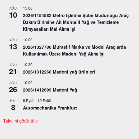
15:00
AĞU
10
2026/1154582 Metro İşletme Şube Müdürlüğü Araç
Bakım Birimine Ait Muhtelif Yağ ve Temizleme
Kimyasalları Mal Alımı İşi
10:00
AĞU
13
2026/1327780 Muhtelif Marka ve Model Araçlarda
Kullanılmak Üzere Madeni Yağ Alımı işi
10:30
AĞU
21
2026/1312260 Madeni yağ ürünleri
10:00
AĞU
26
2026/1412699 Madeni Yağ
8 Eylül
-
12 Eylül
EYL
8
Automechanika Frankfurt
Takvimi görüntüle