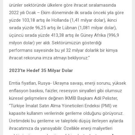
ürünler sektöründe ülkelere göre ihracat sıralamasında
2022 yılı Ocak – Ekim döneminde ilk sırada önceki yıla göre
yüzde 103,18 artış ile Hollanda (1,41 milyar dolar), ikinci
sırada yüzde 96,25 artış ile Lübnan (1,081 milyar dolar),
üçüncü sırada yüzde 413,38 artış ile Güney Afrika (996,9
milyon dolar) yer aldı. Sektörümüzün gösterdiği
performans sayesinde bu yıl 32 milyar dolarlık bir kimya
ihracat rekoruna imza atmayı bekliyoruz.”
2023’te Hedef 35 Milyar Dolar
Emtia fiyatları, Rusya- Ukrayna savaşı, enerji sorunu, yüksek
enflasyon baskısı, faizler, resesyon sinyalleri gibi olumsuz
küresel gelişmelere değinen İKMİB Başkanı Adil Pelister,
“Türkiye İmalat Satın Alma Yöneticileri Endeksi (PMI) ve
kapasite kullanım verilerinde gerileme olduğunu görüyoruz.
Üretimdeki bu gerileme ve talepteki düşüş ilerleyen aylarda
ihracatımıza da yansıyabilir. Özellikle enerji maliyetleri