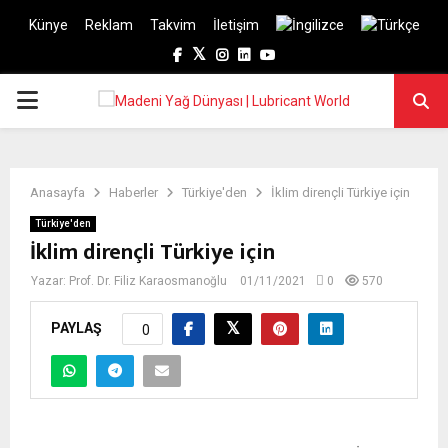
Künye
Reklam
Takvim
İletişim
Facebook
Twitter
Instagram
Linkedin
Youtube
PRIMARY
MENU
Anasayfa
Haberler
Türkiye'den
İklim dirençli Türkiye için
Türkiye'den
İklim dirençli Türkiye için
Yazar:
Prof. Dr. Filiz Karaosmanoğlu
01/11/2021
0
570
PAYLAŞ
0