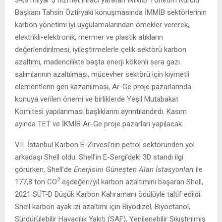
Başkanı Tahsin Öztiryaki konuşmasında İMMİB sektörlerinin
karbon yönetimi iyi uygulamalarından örnekler vererek,
elektrikli-elektronik, mermer ve plastik atıkların
değerlendirilmesi, iyileştirmelerle çelik sektörü karbon
azaltımı, madencilikte başta enerji kökenli sera gazı
salımlarının azaltılması, mücevher sektörü için kıymetli
elementlerin geri kazanılması, Ar-Ge proje pazarlarında
konuya verilen önemi ve birliklerde Yeşil Mutabakat
Komitesi yapılanması başlıklarını ayrıntılandırdı. Kasım
ayında TET ve İKMİB Ar-Ge proje pazarları yapılacak.
VII. İstanbul Karbon E-Zirvesi’nin petrol sektöründen yol
arkadaşı Shell oldu. Shell’in E-Sergi’deki 3D standı ilgi
görürken, Shell’de
Enerjisini Güneşten Alan İstasyonları
ile
2
177,8 ton CO
eşdeğeri/yıl karbon azaltımını başaran Shell,
2021 SÜT-D Düşük Karbon Kahramanı ödülüyle taltif edildi.
Shell karbon ayak izi azaltımı için Biyodizel, Biyoetanol,
Sürdürülebilir Havacılık Yakıtı (SAF), Yenilenebilir Sıkıştırılmış