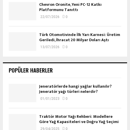
Chevron Oronite, Yeni PC-12 Katkı
Platformunu Tanıttı
22/07/2026
0
Türk Otomotivinde İlk Yarı Karnesi: Üretim
Geriledi, İhracat 20 Milyar Doları Aştı
13/07/2026
0
POPÜLER HABERLER
Jeneratörlerde hangi yağlar kullanılır?
Jeneratör yağı türleri nelerdir?
01/01/2023
0
Traktör Motor Yağı Rehberi: Modellere
Göre Yağ Kapasiteleri ve Doğru Yağ Seçimi
29/04/2025
0