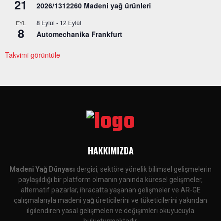
21
2026/1312260 Madeni yağ ürünleri
8 Eylül
-
12 Eylül
EYL
8
Automechanika Frankfurt
Takvimi görüntüle
HAKKIMIZDA
Madeni Yağ Dünyası
dergisi, sektöre yönelik bilimsel gelişmelerin
paylaşıldığı bir platform olmanın yanında küresel gelişmeler,
alternatif pazarlar, ihracatta yaşanan gelişmeler ve AR-GE
çalışmalarıyla madeni yağ üreticilerini ve tüketicilerini yakından
ilgilendiren yasal gelişmeleri ve değişimleri okuyucuyla