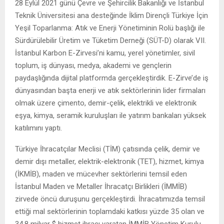
28 Eylül 2021 günü Çevre ve Şehircilik Bakanlığı ve İstanbul
Teknik Üniversitesi ana desteğinde İklim Dirençli Türkiye İçin
Yeşil Toparlanma: Atık ve Enerji Yönetiminin Rolü başlığı ile
Sürdürülebilir Üretim ve Tüketim Derneği (SÜT-D) olarak VII.
İstanbul Karbon E-Zirvesi’ni kamu, yerel yönetimler, sivil
toplum, iş dünyası, medya, akademi ve gençlerin
paydaşlığında dijital platformda gerçekleştirdik. E-Zirve’de iş
dünyasından başta enerji ve atık sektörlerinin lider firmaları
olmak üzere çimento, demir-çelik, elektrikli ve elektronik
eşya, kimya, seramik kuruluşları ile yatırım bankaları yüksek
katılımını yaptı.
Türkiye İhracatçılar Meclisi (TİM) çatısında çelik, demir ve
demir dışı metaller, elektrik-elektronik (TET), hizmet, kimya
(İKMİB), maden ve mücevher sektörlerini temsil eden
İstanbul Maden ve Metaller İhracatçı Birlikleri (İMMİB)
zirvede öncü duruşunu gerçekleştirdi. İhracatımızda temsil
ettiği mal sektörlerinin toplamdaki katkısı yüzde 35 olan ve
34,8 milyar $ hizmet ihracı yaratan İMMİB Yönetim Kurulu