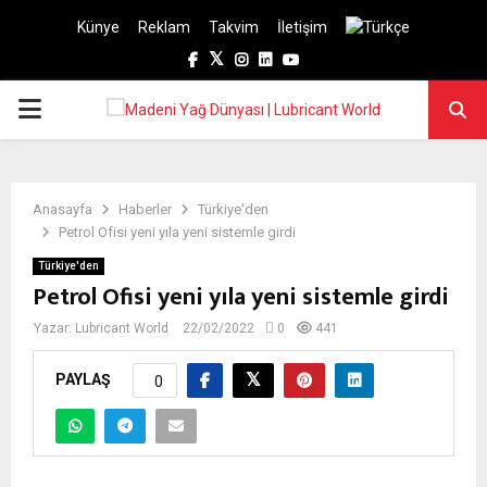
Künye
Reklam
Takvim
İletişim
Facebook
Twitter
Instagram
Linkedin
Youtube
PRIMARY
MENU
Anasayfa
Haberler
Türkiye'den
Petrol Ofisi yeni yıla yeni sistemle girdi
Türkiye'den
Petrol Ofisi yeni yıla yeni sistemle girdi
Yazar:
Lubricant World
22/02/2022
0
441
PAYLAŞ
0