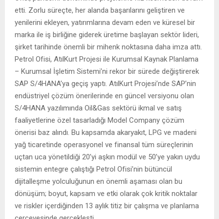
etti. Zorlu süreçte, her alanda başarılarını geliştiren ve
yenilerini ekleyen, yatırımlarına devam eden ve küresel bir
marka ile iş birliğine giderek üretime başlayan sektör lideri,
şirket tarihinde önemli bir mihenk noktasına daha imza attı.
Petrol Ofisi, AtılKurt Projesi ile Kurumsal Kaynak Planlama
– Kurumsal İşletim Sistemi’ni rekor bir sürede değiştirerek
SAP S/4HANA’ya geçiş yaptı. AtılKurt Projesi’nde SAP’nin
endüstriyel çözüm önerilerinde en güncel versiyonu olan
S/4HANA yazılımında Oil&Gas sektörü ikmal ve satış
faaliyetlerine özel tasarladığı Model Company çözüm
önerisi baz alındı. Bu kapsamda akaryakıt, LPG ve madeni
yağ ticaretinde operasyonel ve finansal tüm süreçlerinin
uçtan uca yönetildiği 20’yi aşkın modül ve 50’ye yakın uydu
sistemin entegre çalıştığı Petrol Ofisi’nin bütüncül
dijitalleşme yolculuğunun en önemli aşaması olan bu
dönüşüm; boyut, kapsam ve etki olarak çok kritik noktalar
ve riskler içerdiğinden 13 aylık titiz bir çalışma ve planlama
çerçevesinde gerçekleşti.