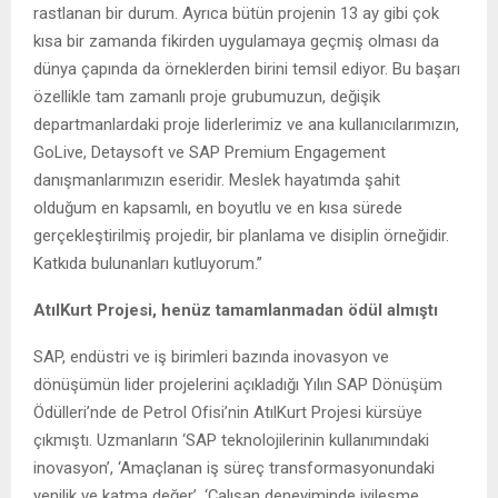
rastlanan bir durum. Ayrıca bütün projenin 13 ay gibi çok
kısa bir zamanda fikirden uygulamaya geçmiş olması da
dünya çapında da örneklerden birini temsil ediyor. Bu başarı
özellikle tam zamanlı proje grubumuzun, değişik
departmanlardaki proje liderlerimiz ve ana kullanıcılarımızın,
GoLive, Detaysoft ve SAP Premium Engagement
danışmanlarımızın eseridir. Meslek hayatımda şahit
olduğum en kapsamlı, en boyutlu ve en kısa sürede
gerçekleştirilmiş projedir, bir planlama ve disiplin örneğidir.
Katkıda bulunanları kutluyorum.”
AtılKurt Projesi, henüz tamamlanmadan ödül almıştı
SAP, endüstri ve iş birimleri bazında inovasyon ve
dönüşümün lider projelerini açıkladığı Yılın SAP Dönüşüm
Ödülleri’nde de Petrol Ofisi’nin AtılKurt Projesi kürsüye
çıkmıştı. Uzmanların ‘SAP teknolojilerinin kullanımındaki
inovasyon’, ‘Amaçlanan iş süreç transformasyonundaki
yenilik ve katma değer’, ‘Çalışan deneyiminde iyileşme