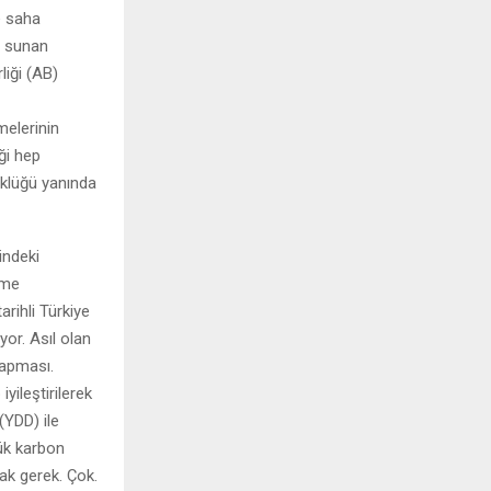
e saha
i sunan
iği (AB)
melerinin
ği hep
klüğü yanında
indeki
eme
rihli Türkiye
iyor. Asıl olan
yapması.
yileştirilerek
(YDD) ile
şük karbon
ak gerek. Çok.