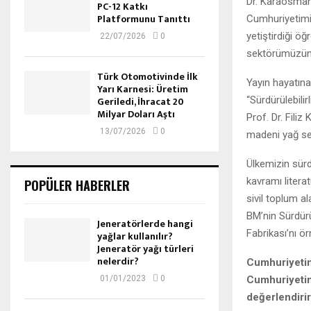
Dr. Karaosmano
PC-12 Katkı
Platformunu Tanıttı
Cumhuriyetimizi
yetiştirdiği ö
22/07/2026
0
sektörümüzün d
Türk Otomotivinde İlk
Yayın hayatına
Yarı Karnesi: Üretim
“Sürdürülebili
Geriledi, İhracat 20
Milyar Doları Aştı
Prof. Dr. Fili
13/07/2026
0
madeni yağ se
Ülkemizin sürd
kavramı litera
POPÜLER HABERLER
sivil toplum a
BM’nin Sürdür
Jeneratörlerde hangi
Fabrikası’nı ö
yağlar kullanılır?
Jeneratör yağı türleri
nelerdir?
Cumhuriyetim
Cumhuriyetimi
01/01/2023
0
değerlendirir