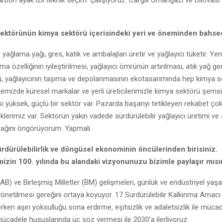
ektörünün kimya sektörü içerisindeki yeri ve öneminden bahse
ağlama yağı, gres, katık ve ambalajları üretir ve yağlayıcı tüketir. Yen
lama özelliğinin iyileştirilmesi, yağlayıcı ömrünün artırılması, atık yağ 
ü, yağlayıcının taşıma ve depolanmasının ekotasarımında hep kimya s
kemizde küresel markalar ve yerli üreticilerimizle kimya sektörü şems
sı yüksek, güçlü bir sektör var. Pazarda başarıyı tetikleyen rekabet çok
klerimiz var. Sektörün yakın vadede sürdürülebilir yağlayıcı üretimi ve 
cağını öngörüyorum. Yapmalı.
rdürülebilirlik ve döngüsel ekonominin öncülerinden birisiniz.
izin 100. yılında bu alandaki vizyonunuzu bizimle paylaşır mısı
 (AB) ve Birleşmiş Milletler (BM) gelişmeleri, günlük ve endüstriyel yaş
 yönetilmesi gereğini ortaya koyuyor. 17 Sürdürülebilir Kalkınma Amac
ken aşırı yoksulluğu sona erdirme, eşitsizlik ve adaletsizlik ile mücad
e mücadele hususlarında üç söz vermesi ile 2030’a ilerliyoruz.