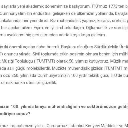
u sayılarla yeni akademik dönemimize başlıyorum. İTÜ’müz 1773’ten 
 Cumhuriyetimizin endüstrisi gelişirken de ülkemizin yollarında, barajla
rikalarında, her yerinde idi. Biz mühendisler; yaparız, kurarız, üretiriz, ge
er açıdan ailem. Eşim, en iyi sınıf arkadaşım. Oğlumun ilk ve son di
uma ayaklarım hiç geri gitmeden adeta koşa koşa giderim.
çin iki önemli açıdan daha önemli. Başkanı olduğum Sürdürülebilir Üre
) onuncu yılında. Sivil toplumda etkin sesimin olması benim için müh
 Müziği Topluluğu (İTÜMTMT) olarak 50. yılımızı kutluyoruz. Müzik mat
da asılı güçlü moleküllerdir. Müzikte mühendislik gizlidir. İTÜMTMT
özü 250. yılımızda Cumhuriyetimizin 100 yıldır teknik gücü İTÜ’de bu
 olmak harika ötesi bir güzellik.
izin 100. yılında kimya mühendisliğinin ve sektörümüzün geldi
endiriyorsunuz?
müz ihracatımızın yıldızı. Gururumuz. İstanbul Kimyevi Maddeler ve M