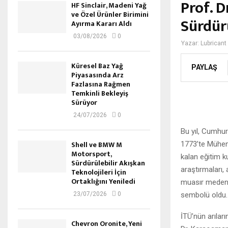
Prof. 
HF Sinclair, Madeni Yağ
ve Özel Ürünler Birimini
Sürdür
Ayırma Kararı Aldı
03/08/2026
0
Yazar:
Lubricant
Küresel Baz Yağ
PAYLAŞ
Piyasasında Arz
Fazlasına Rağmen
Temkinli Bekleyiş
Sürüyor
24/07/2026
0
Bu yıl, Cumhuri
Shell ve BMW M
1773’te Mühen
Motorsport,
kalan eğitim k
Sürdürülebilir Akışkan
araştırmaları, 
Teknolojileri İçin
Ortaklığını Yeniledi
muasır medeni
sembolü oldu.
23/07/2026
0
İTÜ’nün arıları
Chevron Oronite, Yeni