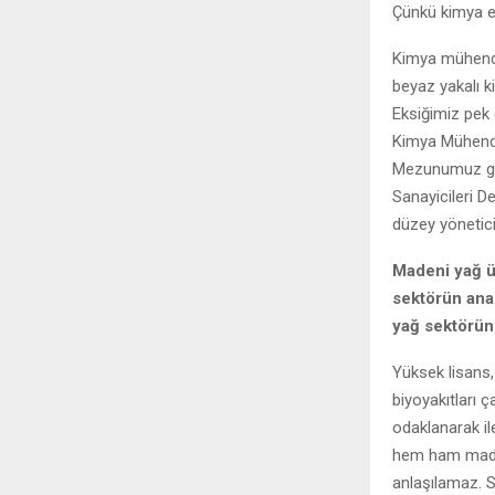
Çünkü kimya e
Kimya mühendi
beyaz yakalı k
Eksiğimiz pek 
Kimya Mühendis
Mezunumuz gur
Sanayicileri 
düzey yönetic
Madeni yağ üz
sektörün ana 
yağ sektörün
Yüksek lisans
biyoyakıtları 
odaklanarak il
hem ham madde 
anlaşılamaz. So