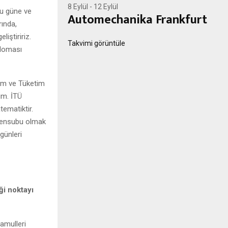
8 Eylül
-
12 Eylül
bu güne ve
Automechanika Frankfurt
rında,
liştiririz.
Takvimi görüntüle
ploması
tim ve Tüketim
im. İTÜ
ematiktir.
 mensubu olmak
günleri
ği noktayı
amulleri