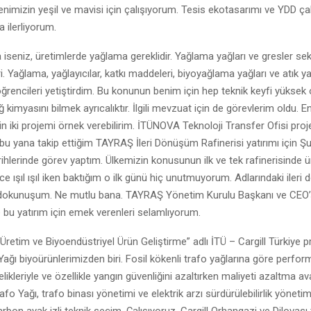
nimizin yeşil ve mavisi için çalışıyorum. Tesis ekotasarımı ve YDD çal
 ilerliyorum.
iseniz, üretimlerde yağlama gereklidir. Yağlama yağları ve gresler 
. Yağlama, yağlayıcılar, katkı maddeleri, biyoyağlama yağları ve atık y
öğrencileri yetiştirdim. Bu konunun benim için hep teknik keyfi yüksek
ğ kimyasını bilmek ayrıcalıktır. İlgili mevzuat için de görevlerim oldu. E
 iki projemi örnek verebilirim. İTÜNOVA Teknoloji Transfer Ofisi proje
u yana takip ettiğim TAYRAŞ İleri Dönüşüm Rafinerisi yatırımı için Ş
ihlerinde görev yaptım. Ülkemizin konusunun ilk ve tek rafinerisinde 
ce ışıl ışıl iken baktığım o ilk günü hiç unutmuyorum. Adlarındaki iler
 dokunuşum. Ne mutlu bana. TAYRAŞ Yönetim Kurulu Başkanı ve CE
 bu yatırım için emek verenleri selamlıyorum.
r Üretim ve Biyoendüstriyel Ürün Geliştirme” adlı İTÜ – Cargill Türkiye
 Yağı biyoürünlerimizden biri. Fosil kökenli trafo yağlarına göre perfor
elikleriyle ve özellikle yangın güvenliğini azaltırken maliyeti azaltma ava
afo Yağı, trafo binası yönetimi ve elektrik arzı sürdürülebilirlik yöneti
rbon ayak izli teknik seçim. Çalışıyoruz. Cargill Orhangazi ve Dilovası 