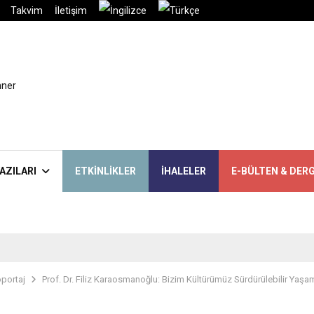
Takvim
İletişim
AZILARI
ETKINLIKLER
İHALELER
E-BÜLTEN & DERG
portaj
Prof. Dr. Filiz Karaosmanoğlu: Bizim Kültürümüz Sürdürülebilir Yaşa