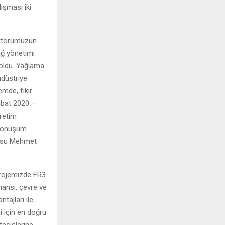
ışması iki
sektörümüzün
ağ yönetimi
 oldu. Yağlama
ndüstriye
mde, fikir
ubat 2020 –
üretim
i dönüşüm
O’su Mehmet
 projemizde FR3
mansı, çevre ve
ntajları ile
mi için en doğru
tesislerine