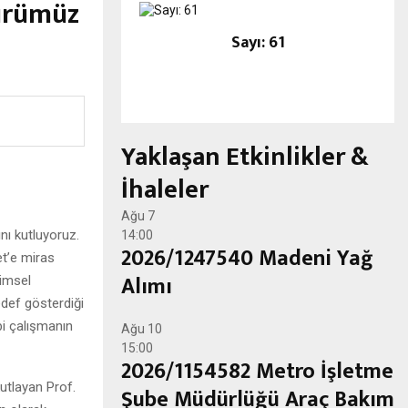
türümüz
Sayı: 61
Yaklaşan Etkinlikler &
İhaleler
Ağu
7
ını kutluyoruz.
14:00
2026/1247540 Madeni Yağ
t’e miras
Alımı
limsel
hedef gösterdiği
i çalışmanın
Ağu
10
15:00
2026/1154582 Metro İşletme
kutlayan Prof.
Şube Müdürlüğü Araç Bakım