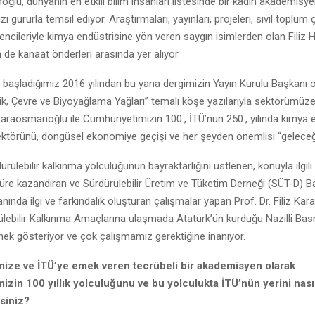
ğlu, dünyanın en etkili bilim insanları listesinde bir kadın akademisy
 gururla temsil ediyor. Araştırmaları, yayınları, projeleri, sivil toplum 
ğrencileriyle kimya endüstrisine yön veren saygın isimlerden olan Filiz 
e kanaat önderleri arasında yer alıyor.
 başladığımız 2016 yılından bu yana dergimizin Yayın Kurulu Başkanı 
rlik, Çevre ve Biyoyağlama Yağları” temalı köşe yazılarıyla sektörümüze
z Karaosmanoğlu ile Cumhuriyetimizin 100., İTÜ’nün 250., yılında kimya e
ktörünü, döngüsel ekonomiye geçişi ve her şeyden önemlisi “geleceğ
ürülebilir kalkınma yolculuğunun bayraktarlığını üstlenen, konuyla ilgil
türe kazandıran ve Sürdürülebilir Üretim ve Tüketim Derneği (SÜT-D) Baş
lanında ilgi ve farkındalık oluşturan çalışmalar yapan Prof. Dr. Filiz K
ülebilir Kalkınma Amaçlarına ulaşmada Atatürk’ün kurduğu Nazilli Ba
rnek gösteriyor ve çok çalışmamız gerektiğine inanıyor.
ize ve İTÜ’ye emek veren tecrübeli bir akademisyen olarak
zin 100 yıllık yolculuğunu ve bu yolculukta İTÜ’nün yerini nası
siniz?