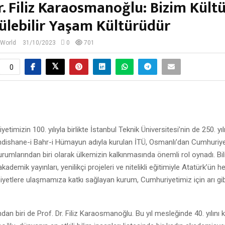
Dr. Filiz Karaosmanoğlu: Bizim Kül
ülebilir Yaşam Kültürüdür
 World
31/10/2023
0
701
0
yetimizin 100. yılıyla birlikte İstanbul Teknik Üniversitesi’nin de 250. yıl
dishane-i Bahr-i Hümayun adıyla kurulan İTÜ, Osmanlı’dan Cumhuriye
urumlarından biri olarak ülkemizin kalkınmasında önemli rol oynadı. Bi
akademik yayınları, yenilikçi projeleri ve nitelikli eğitimiyle Atatürk’ün 
yetlere ulaşmamıza katkı sağlayan kurum, Cumhuriyetimiz için arı gib
ndan biri de Prof. Dr. Filiz Karaosmanoğlu. Bu yıl mesleğinde 40. yılını 