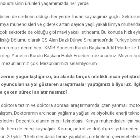
ndüstrisinin ürünleri yaşamımızda her yerde.
sleri de üretimin olduğu her yerde. İnsan kaynağımız güçlü. Sektörü
imya mühendisleri ve giderek artan sayıda yeşil yakalı kimya mühendis
çok sektörde de olduğu gibi mavi yakalı istihdamı. Bu konuda hızlı ey
liği Bölümü olarak QS Alan Bazlı Dünya Sıralaması’nda Türkiye birinci
urumuz derim hep. İKMİB Yönetim Kurulu Başkanı Adil Pelister ile T
Derneği Yönetim Kurulu Başkanı Haluk Erceber mezunumuz. Mezun firm
i mezunlarımız çok. Mezunlarımızı selamlıyorum.
erine yoğunlaştığınızı, bu alanda birçok nitelikli insan yetiştird
oyuncularına yol gösteren araştırmalar yaptığınızı biliyoruz. İlg
e çeken süreci anlatır mısınız?
, doktora tezim ve doktora sonrası araştırmamda içten yanmalı moto
çalıştım. Doktoramın ardından yağlama yağları ve biyokütle enerji teknol
erledim. Doçentlik alanım enerji teknolojisi. Kimya mühendisleri için h
hem de enerji kaynağıdır. Kömür, petrol ve doğal gazı iyi bilmeden b
n 20 yıldır “Üretimler daha temiz yapılabilir, üretimlerin çevresel etkileri