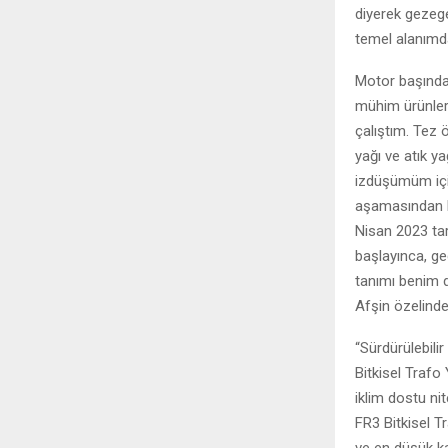
diyerek gezege
temel alanımda
Motor başında 
mühim ürünleri
çalıştım. Tez 
yağı ve atık ya
izdüşümüm için
aşamasından b
Nisan 2023 tar
başlayınca, ge
tanımı benim
Afşin özelinde
“Sürdürülebili
Bitkisel Trafo
iklim dostu nit
FR3 Bitkisel Tr
ve en düşük ka