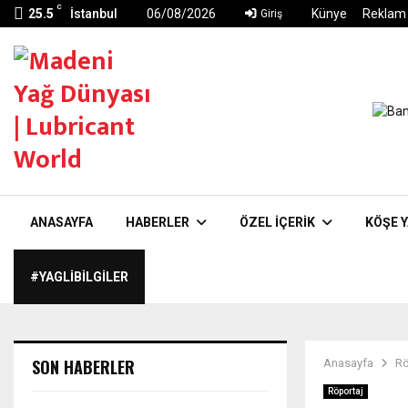
C
25.5
İstanbul
06/08/2026
Künye
Reklam
Giriş
ANASAYFA
HABERLER
ÖZEL İÇERIK
KÖŞE Y
#YAGLIBILGILER
SON HABERLER
Anasayfa
Rö
Röportaj