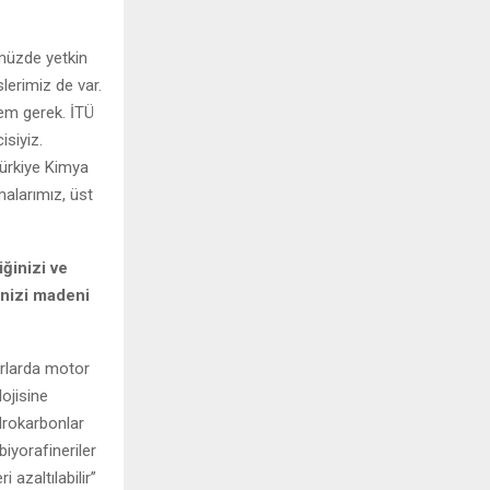
müzde yetkin
lerimiz de var.
lem gerek. İTÜ
siyiz.
ürkiye Kimya
alarımız, üst
iğinizi ve
inizi madeni
rlarda motor
ojisine
idrokarbonlar
iyorafineriler
 azaltılabilir”