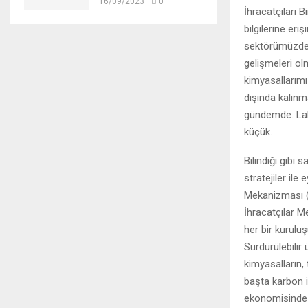
16/09/2023
0
İhracatçıları 
bilgilerine er
sektörümüzde 
gelişmeleri ol
kimyasallarımı
dışında kalınm
gündemde. Lak
küçük.
Bilindiği gibi
stratejiler il
Mekanizması (
İhracatçılar Me
her bir kurulu
Sürdürülebilir 
kimyasalların,
başta karbon i
ekonomisinde i