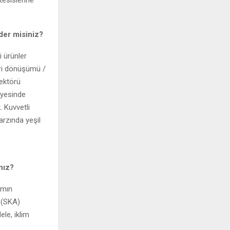
der misiniz?
i ürünler
geri dönüşümü /
ektörü
iyesinde
. Kuvvetli
arzında yeşil
nız?
amın
ı (SKA)
ele, iklim