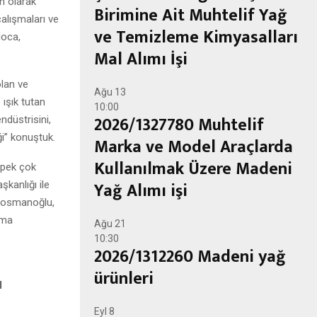
en olarak
Birimine Ait Muhtelif Yağ
çalışmaları ve
ve Temizleme Kimyasalları
Hoca,
Mal Alımı İşi
olan ve
Ağu
13
 ışık tutan
10:00
2026/1327780 Muhtelif
ndüstrisini,
i” konuştuk.
Marka ve Model Araçlarda
Kullanılmak Üzere Madeni
i pek çok
Yağ Alımı işi
kanlığı ile
araosmanoğlu,
sma
Ağu
21
10:30
2026/1312260 Madeni yağ
ürünleri
l
Eyl
8