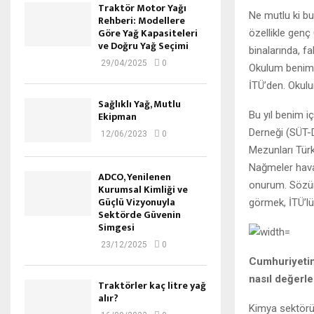
Traktör Motor Yağı
Ne mutlu ki b
Rehberi: Modellere
Göre Yağ Kapasiteleri
özellikle genç
ve Doğru Yağ Seçimi
binalarında, fab
29/04/2025
0
Okulum benim h
İTÜ’den. Okul
Sağlıklı Yağ, Mutlu
Bu yıl benim i
Ekipman
Derneği (SÜT-D
12/06/2023
0
Mezunları Türk
Nağmeler hava
ADCO, Yenilenen
onurum. Sözün 
Kurumsal Kimliği ve
Güçlü Vizyonuyla
görmek, İTÜ’lü
Sektörde Güvenin
Simgesi
23/12/2025
0
Cumhuriyetim
nasıl değerl
Traktörler kaç litre yağ
alır?
Kimya sektörü