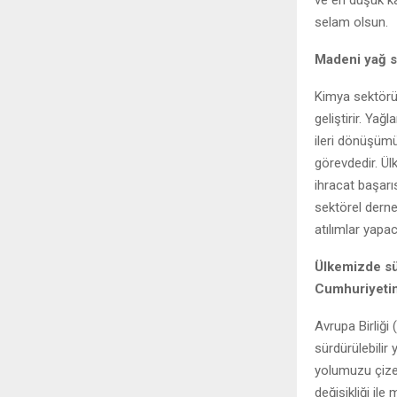
selam olsun.
Madeni yağ s
Kimya sektörü y
geliştirir. Yağ
ileri dönüşüm
görevdedir. Ül
ihracat başarı
sektörel derne
atılımlar yapa
Ülkemizde sü
Cumhuriyetim
Avrupa Birliği
sürdürülebilir
yolumuzu çizer
değişikliği il