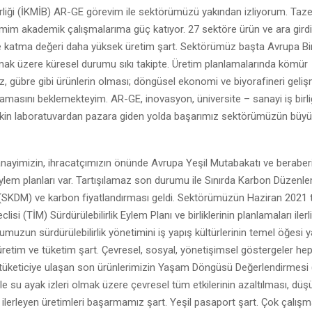
Birliği (İKMİB) AR-GE görevim ile sektörümüzü yakından izliyorum. Taz
işimim akademik çalışmalarıma güç katıyor. 27 sektöre ürün ve ara gird
katma değeri daha yüksek üretim şart. Sektörümüz başta Avrupa Birl
mak üzere küresel durumu sıkı takipte. Üretim planlamalarında kömür
z, gübre gibi ürünlerin olması; döngüsel ekonomi ve biyorafineri geliş
amasını beklemekteyim. AR-GE, inovasyon, üniversite – sanayi iş birli
in laboratuvardan pazara giden yolda başarımız sektörümüzün büyü
 sanayimizin, ihracatçımızın önünde Avrupa Yeşil Mutabakatı ve beraber
e eylem planları var. Tartışılamaz son durumu ile Sınırda Karbon Düzenl
SKDM) ve karbon fiyatlandırması geldi. Sektörümüzün Haziran 2021 ta
clisi (TİM) Sürdürülebilirlik Eylem Planı ve birliklerinin planlamaları ilerl
şumuzun sürdürülebilirlik yönetimini iş yapış kültürlerinin temel öğesi 
üretim ve tüketim şart. Çevresel, sosyal, yönetişimsel göstergeler hep i
 tüketiciye ulaşan son ürünlerimizin Yaşam Döngüsü Değerlendirmesi 
le su ayak izleri olmak üzere çevresel tüm etkilerinin azaltılması, dü
lerleyen üretimleri başarmamız şart. Yeşil pasaport şart. Çok çalışm