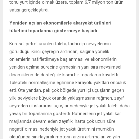
tonu yurt içinde olmak üzere, toplam 6,7 milyon ton ürün
satışı gerçekleştirdi.
Yeniden açılan ekonomilerle akaryakıt ürünleri
tüketimi toparlanma göstermeye başladı
Küresel petrol ürünleri talebi; tarihi dip seviyelerinin
görüldüğü ikinci çeyreğin ardından, salgına yönelik
önlemlerin hafifletilmeye başlanması ve ekonomilerin
yeniden açılma sürecine girmesinin yanı sıra mevsimsel
dinamiklerin de desteği ile kısmi bir toparlama kaydetti.
Talepteki normalleşme eğilimine karayolu yakıtları öncülük
etti. Öte yandan, pek çok bölgede yurt içi uçuşların geçen
yılki seviyelere büyük oranda yaklaşmasına rağmen, zayıf
seyreden uluslararası uçuşlar nedeniyle jet yakıtı talebi daha
yavaş bir toparlanma gösterdi. Rafinerilerin jet yakıtı kar
marjlarında devam eden zayıflık, hatta çok uzun süre
negatif olması nedeniyle jet yakıtı üretimini mümkün
olduğunca sınırlayarak motorin arzını artırmaları ve yılın