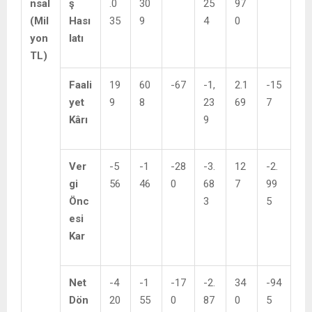
nsal
ş
.0
30
25
97
(Mil
Hası
35
9
4
0
yon
latı
TL)
Faali
19
60
-67
-1,
2.1
-15
yet
9
8
23
69
7
Kârı
9
Ver
-5
-1
-28
-3.
12
-2.
gi
56
46
0
68
7
99
Önc
3
5
esi
Kar
Net
-4
-1
-17
-2.
34
-94
Dön
20
55
0
87
0
5