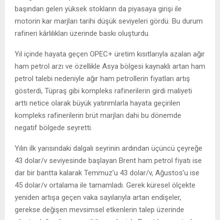
başından gelen yüksek stokların da piyasaya girişi ile
motorin kar marjları tarihi düşük seviyeleri gördü. Bu durum
rafineri kârlılıkları üzerinde baskı oluşturdu.
Yıl içinde hayata geçen OPEC+ üretim kısıtlarıyla azalan ağır
ham petrol arzı ve özellikle Asya bölgesi kaynaklı artan ham
petrol talebi nedeniyle ağır ham petrollerin fiyatları artış
gösterdi, Tüpraş gibi kompleks rafinerilerin girdi maliyeti
arttı netice olarak büyük yatırımlarla hayata geçirilen
kompleks rafinerilerin brüt marjları dahi bu dönemde
negatif bölgede seyretti.
Yılın ilk yarısındaki dalgalı seyrinin ardından üçüncü çeyreğe
43 dolar/v seviyesinde başlayan Brent ham petrol fiyatı ise
dar bir bantta kalarak Temmuz’u 43 dolar/v, Ağustos’u ise
45 dolar/v ortalama ile tamamladı. Gerek küresel ölçekte
yeniden artışa geçen vaka sayılarıyla artan endişeler,
gerekse değişen mevsimsel etkenlerin talep üzerinde