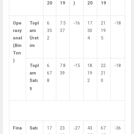
20
19
)
20
19
Ope
Topl
6.
7.5
-16
17.
21.
-18
rasy
am
35
37
30
19
onel
Üret
2
4
5
(Bin
im
Ton
)
Topl
6.
7.8
-15
18.
22.
-18
am
67
39
19
21
Satı
8
2
0
ş
Fina
Satı
17
23.
-27
43.
67.
-36