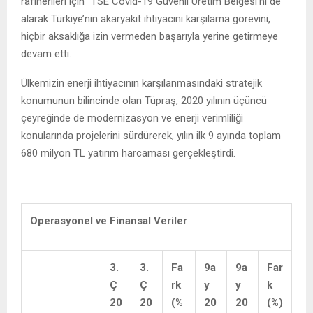
rafinerileri için “TSE Covid-19 Güvenli Üretim Belgesi’ni de
alarak Türkiye’nin akaryakıt ihtiyacını karşılama görevini,
hiçbir aksaklığa izin vermeden başarıyla yerine getirmeye
devam etti.
Ülkemizin enerji ihtiyacının karşılanmasındaki stratejik
konumunun bilincinde olan Tüpraş, 2020 yılının üçüncü
çeyreğinde de modernizasyon ve enerji verimliliği
konularında projelerini sürdürerek, yılın ilk 9 ayında toplam
680 milyon TL yatırım harcaması gerçekleştirdi.
Operasyonel ve Finansal Veriler
3.
3.
Fa
9a
9a
Far
Ç
Ç
rk
y
y
k
20
20
(%
20
20
(%)