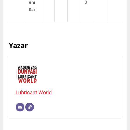
em
0
Kârı
Yazar
Lubricant World