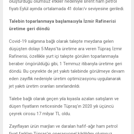
oluşturduğu olumsuz etkiler nedeniyle Brent ham petrol
fiyatı Eylül ayında ortalamada 41 dolar/v seviyesine geriledi.
Talebin toparlanmaya başlamasıyla İzmir Rafinerisi
üretime geri döndü
Covid-19 salgınına bağlı olarak talepte meydana gelen
düşüşten dolayı 5 Mayıs’ta üretime ara veren Tüpraş İzmir
Rafinerisi, özellikle yurt içi talepte görülen toparlanmayla
beraber öngörüldüğü gibi, 1 Temmuz itibarıyla üretime geri
döndü. Bu çeyrekte de jet yakıtı talebinde görülmeye devam
eden zayıflık nedeniyle üretim optimizasyonu uygulanarak
jet yakıtı üretim oranları sınırlandırıldı.
Talebe bağlı olarak geçen yıla kıyasla azalan satışların ve
düşen fiyatların neticesinde Tüpraş’ın 2020 yılı üçüncü
çeyrek cirosu 17 milyar TL oldu.
Zayıflayan ürün marjları ve daralan hafif-ağır ham petrol
fiyat farkları Tüpraş’ın operasyonel kârlılığını olumsuz