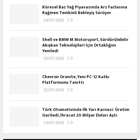
Küresel Baz Yağ Piyasasında Arz Fazlasına
Rağmen Temkinli Bekleyiş Sürüyor
24/07/2026
0
Shell ve BMW M Motorsport, Sürdürülebilir
Akışkan Teknolojileri İçin Ortaklığını
Yeniledi
23/07/2026
0
Chevron Oronite, Yeni PC-12 Katkı
Platformunu Tanıttı
22/07/2026
0
Türk Otomotivinde İlk Yarı Karnesi: Üretim
Geriledi, İhracat 20 Milyar Doları Aştı
13/07/2026
0