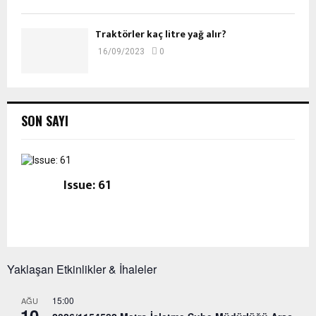
Traktörler kaç litre yağ alır?
16/09/2023
0
SON SAYI
Issue: 61
Yaklaşan Etkinlikler & İhaleler
15:00
AĞU
10