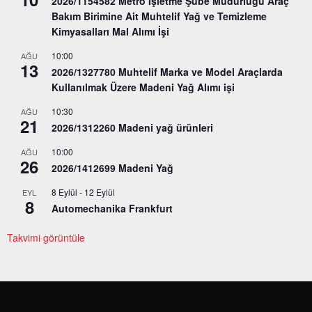
2026/1154582 Metro İşletme Şube Müdürlüğü Araç
Bakım Birimine Ait Muhtelif Yağ ve Temizleme
Kimyasalları Mal Alımı İşi
10:00
AĞU
13
2026/1327780 Muhtelif Marka ve Model Araçlarda
Kullanılmak Üzere Madeni Yağ Alımı işi
10:30
AĞU
21
2026/1312260 Madeni yağ ürünleri
10:00
AĞU
26
2026/1412699 Madeni Yağ
8 Eylül
-
12 Eylül
EYL
8
Automechanika Frankfurt
Takvimi görüntüle