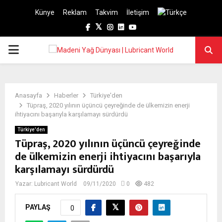
Künye
Reklam
Takvim
İletişim
Facebook
Twitter
Instagram
Linkedin
Youtube
PRIMARY
MENU
Anasayfa
Haberler
Türkiye'den
Tüpraş, 2020 yılının üçüncü çeyreğinde de ülkemizin enerji
ihtiyacını başarıyla karşılamayı sürdürdü
Türkiye'den
Tüpraş, 2020 yılının üçüncü çeyreğinde
de ülkemizin enerji ihtiyacını başarıyla
karşılamayı sürdürdü
Yazar:
Lubricant World
09/11/2020
0
482
PAYLAŞ
0