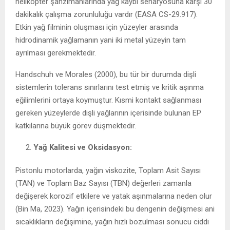
helikopter şanzımanlarında yağ kaybı senaryosuna karşı 30
dakikalık çalışma zorunluluğu vardır (EASA CS-29.917).
Etkin yağ filminin oluşması için yüzeyler arasında
hidrodinamik yağlamanın yani iki metal yüzeyin tam
ayrılması gerekmektedir.
Handschuh ve Morales (2000), bu tür bir durumda dişli
sistemlerin tolerans sınırlarını test etmiş ve kritik aşınma
eğilimlerini ortaya koymuştur. Kısmi kontakt sağlanması
gereken yüzeylerde dişli yağlarının içerisinde bulunan EP
katkılarına büyük görev düşmektedir.
Yağ Kalitesi ve Oksidasyon:
Pistonlu motorlarda, yağın viskozite, Toplam Asit Sayısı
(TAN) ve Toplam Baz Sayısı (TBN) değerleri zamanla
değişerek korozif etkilere ve yatak aşınmalarına neden olur
(Bin Ma, 2023). Yağın içerisindeki bu dengenin değişmesi ani
sıcaklıkların değişimine, yağın hızlı bozulması sonucu ciddi