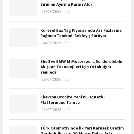
Birimini Ayırma Kararı Aldı
03/08/2026
0
Küresel Baz Yağ Piyasasında Arz Fazlasına
Rağmen Temkinli Bekleyiş Sürüyor
24/07/2026
0
Shell ve BMW M Motorsport, Sürdürülebilir
Akışkan Teknolojileri İçin Ortaklığını
Yeniledi
23/07/2026
0
Chevron Oronite, Yeni PC-12 Katkı
Platformunu Tanıttı
22/07/2026
0
Türk Otomotivinde İlk Yarı Karnesi: Üretim
Geriledi, İhracat 20 Milyar Doları Aştı