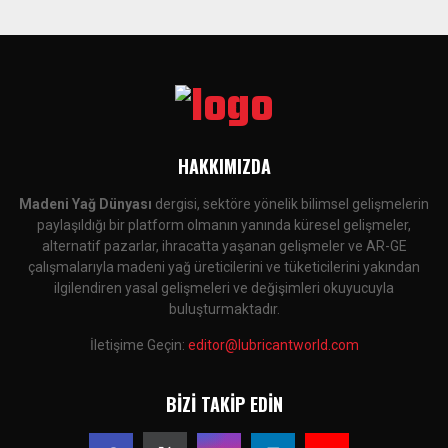
HAKKIMIZDA
Madeni Yağ Dünyası
dergisi, sektöre yönelik bilimsel gelişmelerin
paylaşıldığı bir platform olmanın yanında küresel gelişmeler,
alternatif pazarlar, ihracatta yaşanan gelişmeler ve AR-GE
çalışmalarıyla madeni yağ üreticilerini ve tüketicilerini yakından
ilgilendiren yasal gelişmeleri ve değişimleri okuyucuyla
buluşturmaktadır.
İletişime Geçin:
editor@lubricantworld.com
BIZI TAKIP EDIN