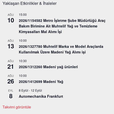
Yaklaşan Etkinlikler & İhaleler
15:00
AĞU
10
2026/1154582 Metro İşletme Şube Müdürlüğü Araç
Bakım Birimine Ait Muhtelif Yağ ve Temizleme
Kimyasalları Mal Alımı İşi
10:00
AĞU
13
2026/1327780 Muhtelif Marka ve Model Araçlarda
Kullanılmak Üzere Madeni Yağ Alımı işi
10:30
AĞU
21
2026/1312260 Madeni yağ ürünleri
10:00
AĞU
26
2026/1412699 Madeni Yağ
8 Eylül
-
12 Eylül
EYL
8
Automechanika Frankfurt
Takvimi görüntüle