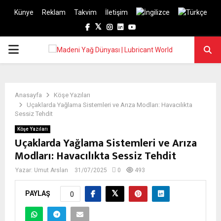
Künye
Reklam
Takvim
İletişim
Facebook
Twitter
Instagram
Linkedin
Youtube
PRIMARY
MENU
Anasayfa
Köşe Yazıları
Uçaklarda Yağlama Sistemleri ve Arıza Modları: Havacılıkta
Sessiz Tehdit
Köşe Yazıları
Uçaklarda Yağlama Sistemleri ve Arıza
Modları: Havacılıkta Sessiz Tehdit
Yazar:
Umut Arslan
31/07/2025
0
493
PAYLAŞ
0