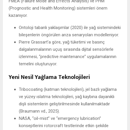
FMEA (Failure Mode and Effects Analysis) ve PHM
(Prognostic and Health Monitoring) sistemleri önem
kazanıyor.
Ontoloji tabanlı yaklaşımlar (2020) ile yağ sistemindeki
bileşenlerin öngörülen arıza senaryoları modelleniyor.
Pierre Grassart’a göre, yağ tüketimi ve basınç
dalgalanmalarının uçuş sırasında dijital sensörlerle
izlenmesi, “predictive maintenance” uygulamalarının
temelini oluşturuyor.
Yeni Nesil Yağlama Teknolojileri
Tribocoating (katman teknolojileri), jel bazlı yağlama
ve yüzey ıslatma teknolojileri, yağ kaybına dayanıklı
dişli sistemlerin geliştirilmesinde kullanılmaktadır
(Braumann vd., 2025).
NASA, “oil-mist” ve “emergency lubrication”
konseptlerini rotorcraft testlerinde etkin şekilde