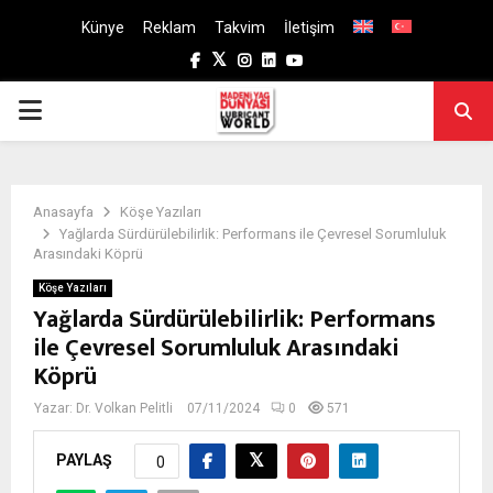
Künye
Reklam
Takvim
İletişim
Facebook
Twitter
Instagram
Linkedin
Youtube
PRIMARY
MENU
Anasayfa
Köşe Yazıları
Yağlarda Sürdürülebilirlik: Performans ile Çevresel Sorumluluk
Arasındaki Köprü
Köşe Yazıları
Yağlarda Sürdürülebilirlik: Performans
ile Çevresel Sorumluluk Arasındaki
Köprü
Yazar:
Dr. Volkan Pelitli
07/11/2024
0
571
PAYLAŞ
0