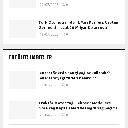
22/07/2026
0
Türk Otomotivinde İlk Yarı Karnesi: Üretim
Geriledi, İhracat 20 Milyar Doları Aştı
13/07/2026
0
POPÜLER HABERLER
Jeneratörlerde hangi yağlar kullanılır?
Jeneratör yağı türleri nelerdir?
01/01/2023
0
Traktör Motor Yağı Rehberi: Modellere
Göre Yağ Kapasiteleri ve Doğru Yağ Seçimi
29/04/2025
0