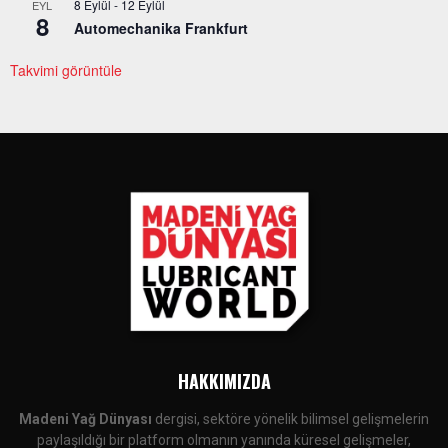
8 Eylül
-
12 Eylül
EYL
8
Automechanika Frankfurt
Takvimi görüntüle
HAKKIMIZDA
Madeni Yağ Dünyası
dergisi, sektöre yönelik bilimsel gelişmelerin
paylaşıldığı bir platform olmanın yanında küresel gelişmeler,